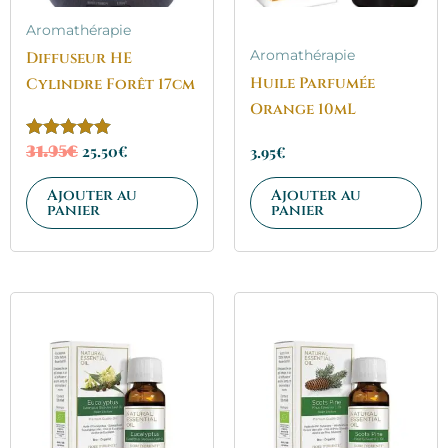
Aromathérapie
Aromathérapie
Diffuseur HE
Huile Parfumée
Cylindre Forêt 17cm
Orange 10mL
25.50
€
Note
3.95
€
31.95
€
5.00
sur 5
Ajouter au
Ajouter au
panier
panier