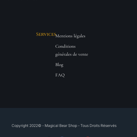
Services
Mentions légales
Conditions
générales de vente
Blog
FAQ
Copyright 2022© - Magical Bear Shop - Tous Droits Réservés​
T
F
I
Y