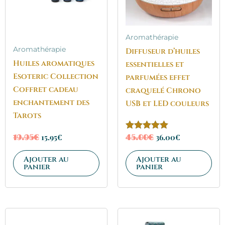
Aromathérapie
Aromathérapie
Diffuseur d’huiles
Huiles aromatiques
essentielles et
Esoteric Collection
parfumées effet
Coffret cadeau
craquelé Chrono
enchantement des
USB et LED couleurs
Tarots
15.95
€
36.00
€
Note
19.95
€
45.00
€
5.00
sur 5
Ajouter au
Ajouter au
panier
panier