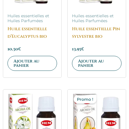
Huiles essentielles et
Huiles essentielles et
Huiles Parfumées
Huiles Parfumées
Huile essentielle
Huile essentielle Pin
d’Eucalyptus bio
sylvestre bio
10.50
€
13.95
€
Ajouter au
Ajouter au
panier
panier
Le
Le
prix
prix
Promo !
initial
actuel
était :
est :
3.95€.
2.35€.