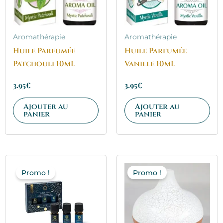
Aromathérapie
Aromathérapie
Huile Parfumée
Huile Parfumée
Patchouli 10mL
Vanille 10mL
3.95
€
3.95
€
Ajouter au
Ajouter au
panier
panier
Le
Le
Le
Le
prix
prix
prix
prix
Promo !
Promo !
initial
actuel
initial
actuel
était :
est :
était :
est :
19.95€.
15.95€.
45.00€.
36.00€.