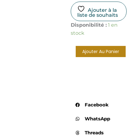
Ajouter à la
liste de souhaits
quantité
Disponibilité :
1 en
de
stock
Huile
essentielle
d'Orange
Ajouter Au Panier
douce
bio
Facebook
WhatsApp
Threads