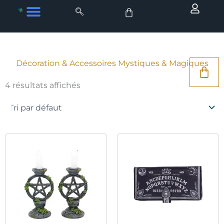
Aller
au
contenu
Décoration & Accessoires Mystiques & Magiques
4 résultats affichés