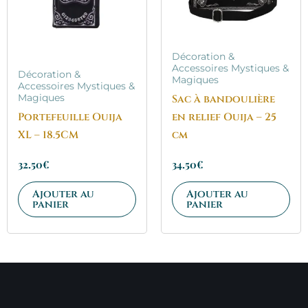
Décoration &
Accessoires Mystiques &
Décoration &
Magiques
Accessoires Mystiques &
Sac à bandoulière
Magiques
Portefeuille Ouija
en relief Ouija – 25
XL – 18.5CM
cm
32.50
€
34.50
€
Ajouter au
Ajouter au
panier
panier