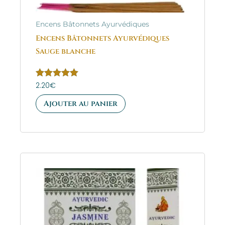
Encens Bâtonnets Ayurvédiques
Encens Bâtonnets Ayurvédiques
Sauge blanche
Note
2.20
€
5.00
sur 5
Ajouter au panier