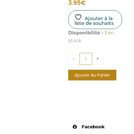
3.95
€
Ajouter à la
liste de souhaits
quantité
Disponibilité :
3 en
de
stock
Huile
Parfumée
Jasmin
-
+
10mL
Ajouter Au Panier
Facebook