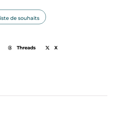
ix
tuel
liste de souhaits
 :
00€.
Threads
X