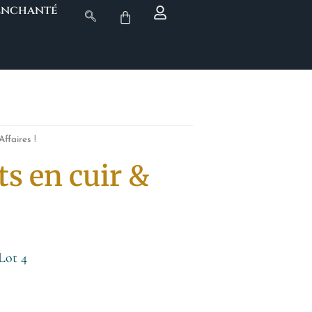
 Enchanté
ffaires !
ts en cuir &
 Lot 4