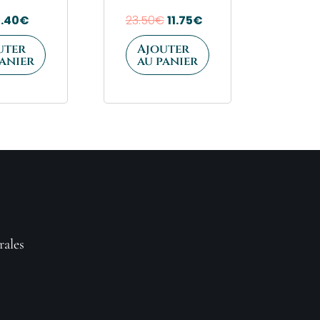
1.40
€
23.50
€
11.75
€
uter
Ajouter
panier
au panier
rales