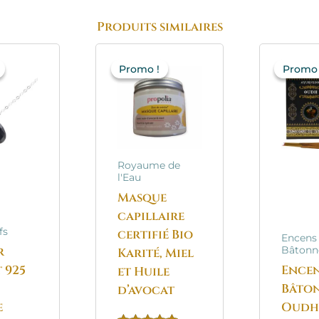
Produits similaires
Le
Le
Le
Le
prix
prix
prix
prix
p
Promo !
Promo !
Promo 
Promo 
nitial
actuel
initial
actuel
i
était :
est :
était :
est :
é
39.95€.
31.95€.
20.90€.
16.70€.
Royaume de
l'Eau
Masque
capillaire
fs
certifié Bio
Encens
r
Bâtonn
Karité, Miel
 925
Ence
et Huile
Bâto
d’avocat
e
Oudh