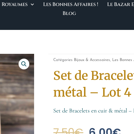
Royaumes
Les Bonnes Affaires !
Le Bazar
Blog
Catégories
Bijoux & Accessoires
,
Les Bonnes A
Set de Bracele
métal – Lot 4
Set de Bracelets en cuir & métal –
Le
Le
7.50
€
6.00
€