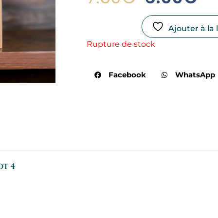
Prix
Pr
Initial
Ac
Ajouter à la 
Rupture de stock
Était :
Est
7.50€.
6.
Facebook
WhatsApp
ot 4