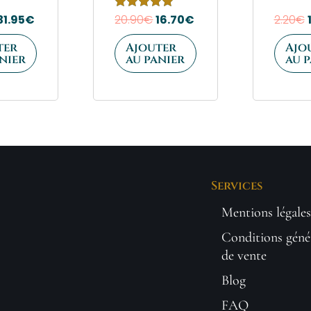
31.95
€
Note
20.90
€
16.70
€
2.20
€
5.00
sur 5
ter
Ajouter
Ajo
nier
au panier
au 
Services
Mentions légales
Conditions géné
de vente
Blog
FAQ