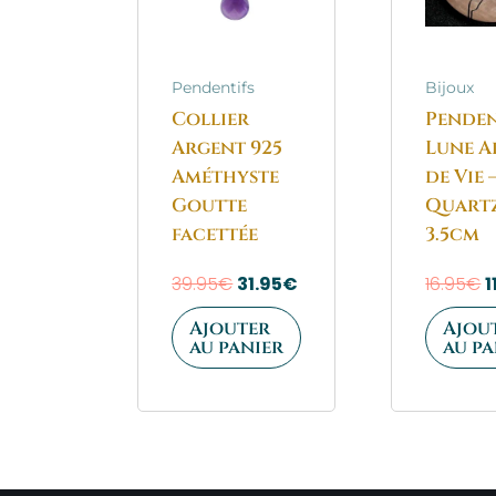
Pendentifs
Bijoux
Collier
Penden
Argent 925
Lune A
Améthyste
de Vie 
Goutte
Quartz
facettée
3.5cm
39.95
€
31.95
€
16.95
€
1
Ajouter
Ajou
au panier
au pa