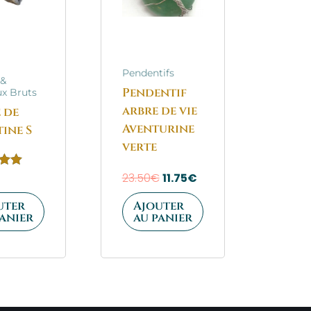
Pendentifs
 &
Pendentif
x Bruts
arbre de vie
 de
Aventurine
tine S
verte
23.50
€
11.75
€
uter
Ajouter
panier
au panier