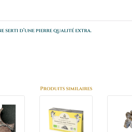
e serti d’une pierre qualité extra.
Produits similaires
e
Le
rix
prix
nitial
actuel
tait :
est :
6.95€.
11.85€.