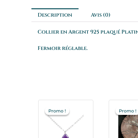
Description
Avis (0)
Collier en Argent 925 plaqué Platin
Fermoir réglable.
Le
Le
L
prix
prix
p
Promo !
Promo !
Promo !
Promo !
initial
actuel
i
était :
est :
é
39.95€.
31.95€.
1