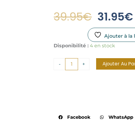
Le
39.95
€
31.95
€
Prix
Initial
Ajouter à la 
quantité
Disponibilité :
4 en stock
Était :
de
Collier
39.95€
Argent
Ajouter Au Pa
-
+
925
Onyx
Goutte
Facebook
WhatsApp