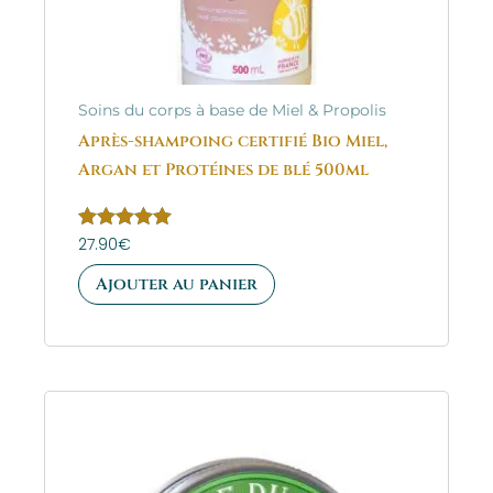
Soins du corps à base de Miel & Propolis
Après-shampoing certifié Bio Miel,
Argan et Protéines de blé 500ml
Note
27.90
€
5.00
sur 5
Ajouter au panier