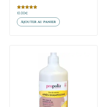
Note
10.00
€
5.00
sur 5
Ajouter au panier