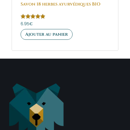
Savon 18 herbes ayurvédiques BIO
Note
6.95
€
5.00
sur 5
Ajouter au panier