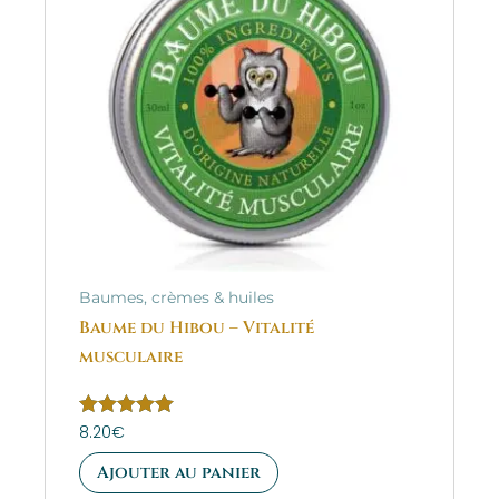
Baumes, crèmes & huiles
Baume du Hibou – Vitalité
musculaire
Note
8.20
€
5.00
sur 5
Ajouter au panier