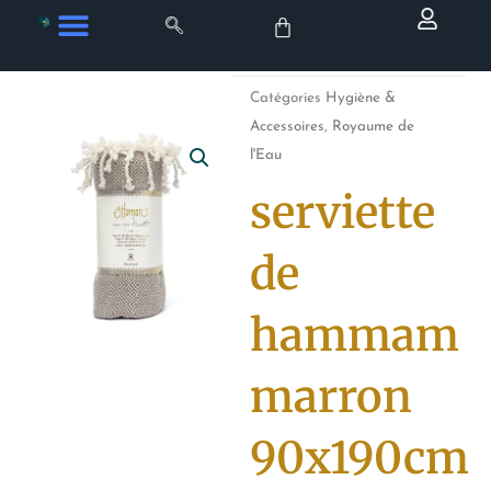
Aller
au
contenu
Catégories
Hygiène &
Accessoires
,
Royaume de
l'Eau
serviette
de
hammam
marron
90x190cm