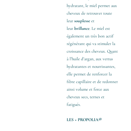
hydratant, le miel permet aux
cheveux de retrouver toute
leur
souplesse
et
leur
brillance
. Le miel est
également un très bon actif
régénérant qui va stimuler la
croissance des cheveux. Quant
à l’huile d’argan, aux vertus
hydratantes et nourrissantes,
elle permet de renforcer la
fibre capillaire et de redonner
ainsi volume et force aux
cheveux secs, ternes et
fatigués.
LES + PROPOLIA®