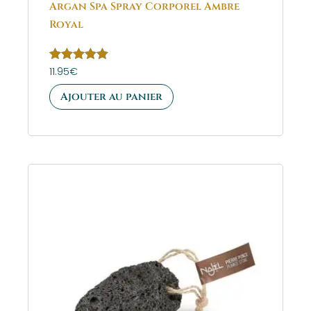
Argan Spa Spray Corporel Ambre
Royal
Note
11.95
€
5.00
sur 5
Ajouter au panier