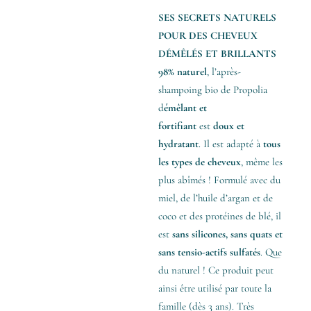
SES SECRETS NATURELS
POUR DES CHEVEUX
DÉMÊLÉS ET BRILLANTS
98% naturel
, l’après-
shampoing bio de Propolia
d
émêlant et
fortifiant
est
doux et
hydratant
. Il est adapté à
tous
les types de cheveux
, même les
plus abîmés ! Formulé avec du
miel, de l’huile d’argan et de
coco et des protéines de blé, il
est
sans silicones, sans quats et
sans tensio-actifs sulfatés
. Que
du naturel ! Ce produit peut
ainsi être utilisé par toute la
famille (dès 3 ans). Très