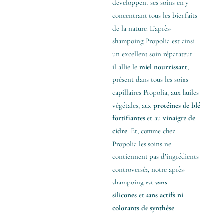
développent ses soins en y
concentrant tous les bienfaits
de la nature. L’après-
shampoing Propolia est ainsi
un excellent soin réparateur :
il allie le
miel
nourrissant
,
présent dans tous les soins
capillaires Propolia, aux huiles
végétales, aux
protéines de blé
fortifiantes
et au
vinaigre de
cidre
. Et, comme chez
Propolia les soins ne
contiennent pas d’ingrédients
controversés, notre après-
shampoing est
sans
silicones
et
sans actifs ni
colorants de synthèse
.