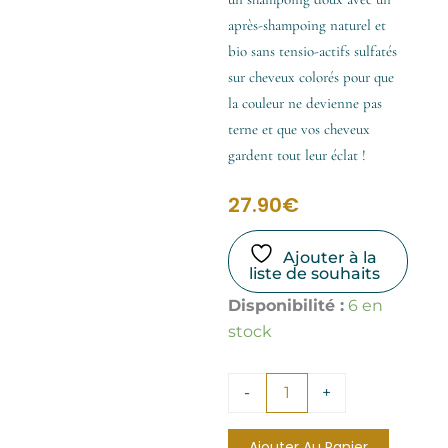
après-shampoing naturel et
bio sans tensio-actifs sulfatés
sur cheveux colorés pour que
la couleur ne devienne pas
terne et que vos cheveux
gardent tout leur éclat !
27.90
€
Ajouter à la
liste de souhaits
quantité
Disponibilité :
6 en
de
stock
Après-
shampoing
certifié
-
+
Bio
Miel,
Argan
Ajouter Au Panier