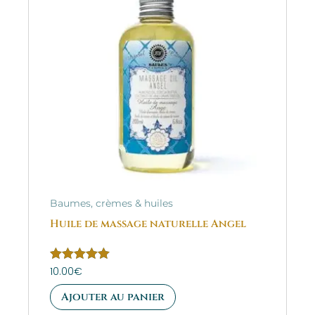
Baumes, crèmes & huiles
Huile de massage naturelle Angel
Note
10.00
€
5.00
sur 5
Ajouter au panier