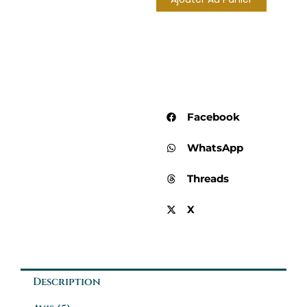
et
Protéines
de
blé
500ml
Facebook
WhatsApp
Threads
X
Description