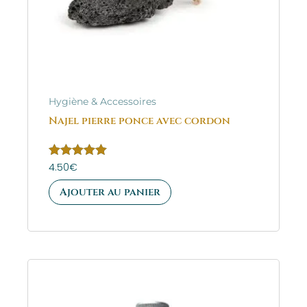
Hygiène & Accessoires
Najel pierre ponce avec cordon
Note
4.50
€
5.00
sur 5
Ajouter au panier