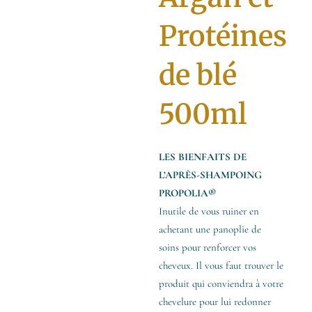
Protéines
de blé
500ml
LES BIENFAITS DE
L’APRÈS-SHAMPOING
PROPOLIA®
Inutile de vous ruiner en
achetant une panoplie de
soins pour renforcer vos
cheveux. Il vous faut trouver le
produit qui conviendra à votre
chevelure pour lui redonner