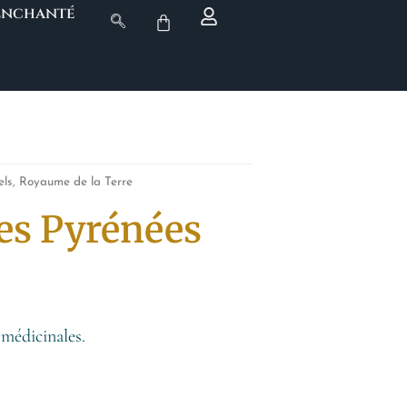
 Enchanté
els
,
Royaume de la Terre
s Pyrénées
 médicinales.
s