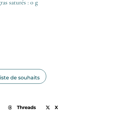
ras saturés : 0 g
liste de souhaits
Threads
X