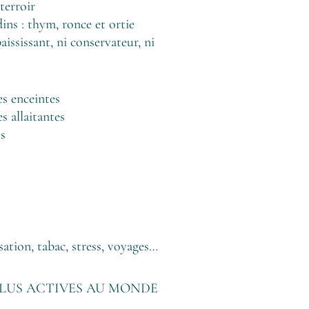
terroir
dins : thym, ronce et ortie
aississant, ni conservateur, ni
s enceintes
 allaitantes
ts
sation, tabac, stress, voyages…
 PLUS ACTIVES AU MONDE