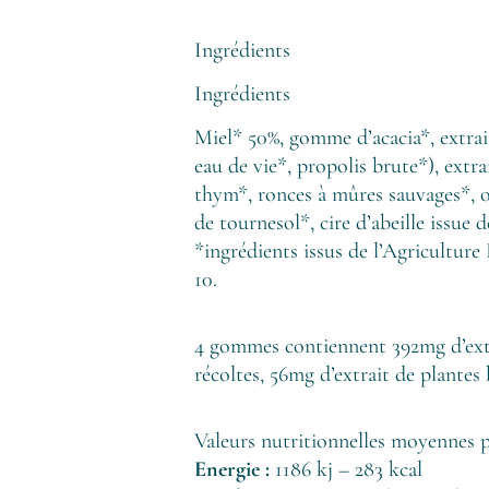
Ingrédients
Ingrédients
Miel* 50%, gomme d’acacia*, extra
eau de vie*, propolis brute*), extr
thym*, ronces à mûres sauvages*, o
de tournesol*, cire d’abeille issue d
*ingrédients issus de l’Agriculture
10.
4 gommes contiennent 392mg d’extr
récoltes, 56mg d’extrait de plantes 
Valeurs nutritionnelles moyennes 
Energie :
1186 kj – 283 kcal