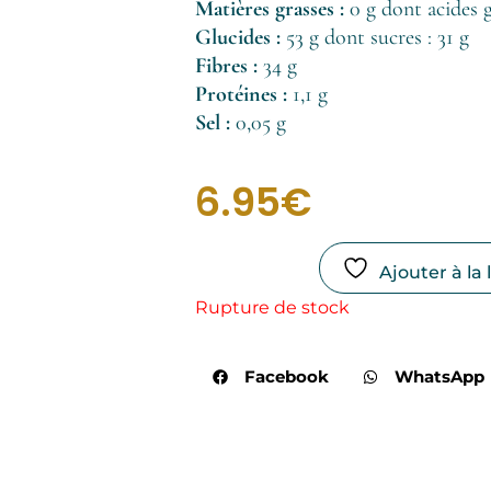
Matières grasses :
0 g dont acides g
Glucides :
53 g dont sucres : 31 g
Fibres :
34 g
Protéines :
1,1 g
Sel :
0,05 g
6.95
€
Ajouter à la 
Rupture de stock
Facebook
WhatsApp