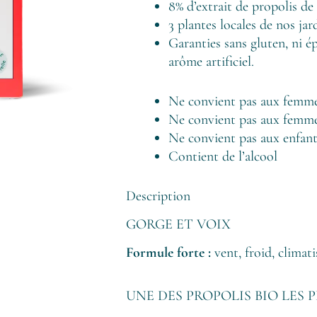
8% d’extrait de propolis de 
3 plantes locales de nos jar
Garanties sans gluten, ni ép
arôme artificiel.
Ne convient pas aux femme
Ne convient pas aux femmes
Ne convient pas aux enfan
Contient de l’alcool
Description
GORGE ET VOIX
Formule forte :
vent, froid, climati
UNE DES PROPOLIS BIO LES