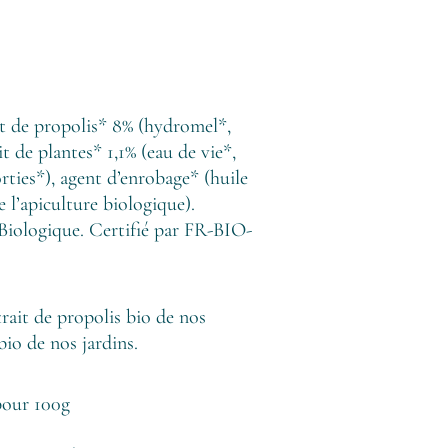
it de propolis* 8% (hydromel*,
ait de
plantes
* 1,1% (eau de vie*,
rties*), agent d’enrobage* (huile
e l’apiculture biologique).
 Biologique. Certifié par FR-BIO-
ait de propolis bio de nos
bio de nos jardins.
pour 100g