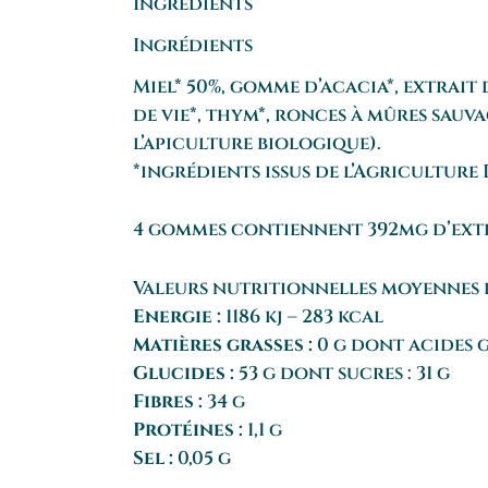
Ingrédients
Ingrédients
Miel* 50%, gomme d’acacia*, extrait 
de vie*, thym*, ronces à mûres sauvag
l’apiculture biologique).
*ingrédients issus de l’Agriculture 
4 gommes contiennent 392mg d’extrai
Valeurs nutritionnelles moyennes 
Energie :
1186 kj – 283 kcal
Matières grasses :
0 g dont acides g
Glucides :
53 g dont sucres : 31 g
Fibres :
34 g
Protéines :
1,1 g
Sel :
0,05 g