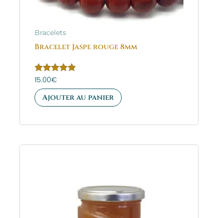
Bracelets
Bracelet Jaspe rouge 8mm
Note
15.00
€
5.00
sur 5
Ajouter au panier