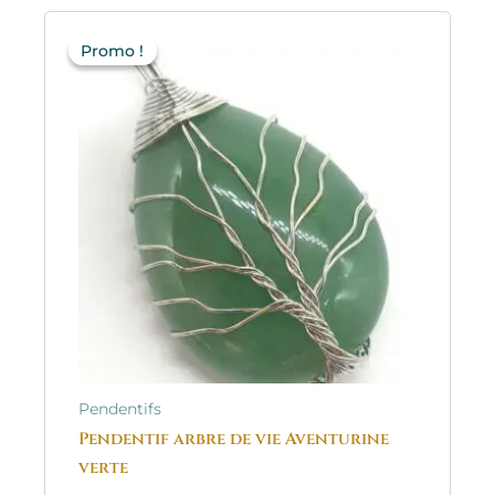
Le
Le
prix
prix
Promo !
Promo !
initial
actuel
était :
est :
23.50€.
11.75€.
Pendentifs
Pendentif arbre de vie Aventurine
verte