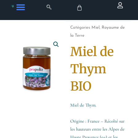
Aller
au
contenu
Catégories
Miel
,
Royaume de
la Terre
Miel de
Thym
BIO
Miel de Thym.
Origine : France – Récolté sur
les hauteurs entre les Alpes de
Haute Provence (04) et les