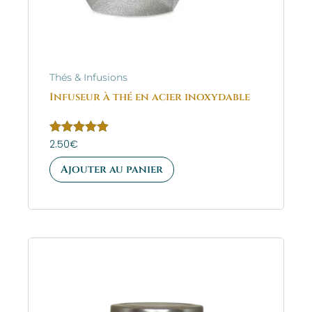
Thés & Infusions
Infuseur à thé en acier inoxydable
Note
2.50
€
5.00
sur 5
Ajouter au panier