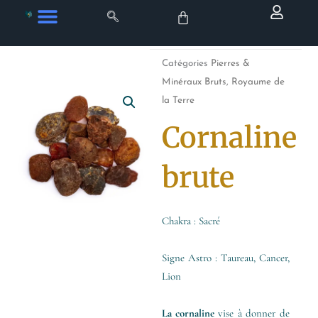
Aller
au
contenu
Catégories
Pierres &
Minéraux Bruts
,
Royaume de
la Terre
Cornaline
brute
Chakra : Sacré
Signe Astro : Taureau, Cancer,
Lion
La cornaline
vise à donner de