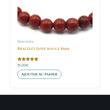
Bracelets
Bracelet Jaspe rouge 8mm
Note
15.00
€
5.00
sur 5
Ajouter au panier