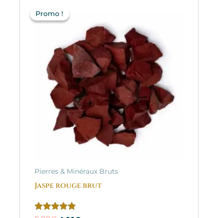
Le
Le
prix
prix
Promo !
Promo !
initial
actuel
était :
est :
6.00€.
4.20€.
Pierres & Minéraux Bruts
Jaspe rouge brut
Note