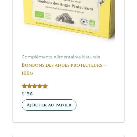
Compléments Alimentaires Naturels
Bonbons des anges protecteurs –
100g
Note
9.15
€
5.00
sur 5
Ajouter au panier