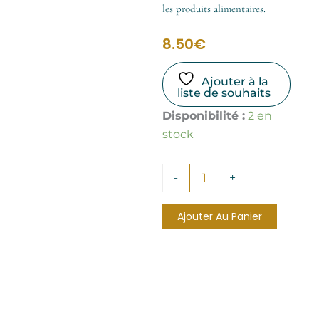
les produits alimentaires.
8.50
€
Ajouter à la
liste de souhaits
quantité
Disponibilité :
2 en
de
stock
Brume
d'oreiller
Sleep
-
+
Ajouter Au Panier