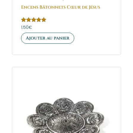
Encens Bâtonnets Cœur de Jésus
Note
1.50
€
5.00
sur 5
Ajouter au panier