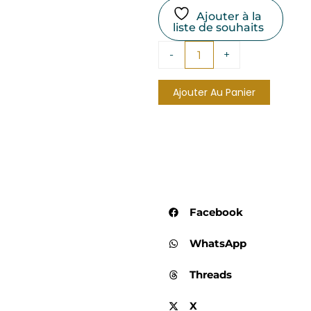
Ajouter à la
liste de souhaits
quantité
-
+
de
Encens
Résine
Ajouter Au Panier
de
Benjoin
–
30GR
Facebook
WhatsApp
Threads
X