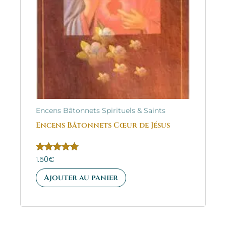
Encens Bâtonnets Spirituels & Saints
Encens Bâtonnets Cœur de Jésus
Note
1.50
€
5.00
sur 5
Ajouter au panier