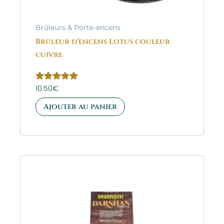
Brûleurs & Porte-encens
Brûleur d’encens Lotus couleur
cuivre
Note
10.50
€
5.00
sur 5
Ajouter au panier