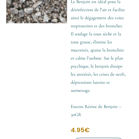
Le Benjoin est idéal pour la
désinfection de l’air et facilite
ainsi le dégagement des voies
respiratoires et des bronches.
Il soulage la toux sèche et la
toux grasse, élimine les
mucosités, apaise la bronchite
et calme l’asthme. Sur le plan
psychique, le benjoin dissipe
les anxiétés, les crises de nerfs,
dépressions latente et
surmenage.
Encens Résine de Benjoin –
30GR
4.95
€