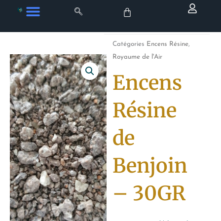
Aller
au
contenu
Catégories
Encens Résine
,
Royaume de l'Air
Encens
Résine
de
Benjoin
– 30GR