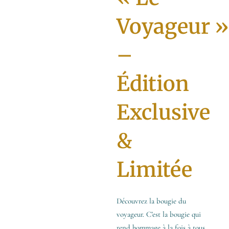
Voyageur »
–
Édition
Exclusive
&
Limitée
Découvrez la bougie du
voyageur. C’est la bougie qui
rend hommage à la fois à tous