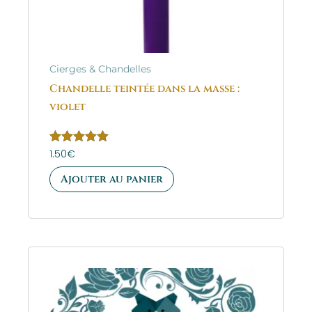
Cierges & Chandelles
Chandelle teintée dans la masse :
violet
Note
1.50
€
5.00
sur 5
Ajouter au panier