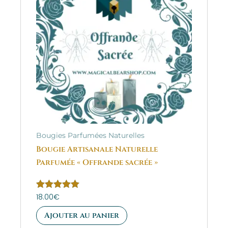
Bougies Parfumées Naturelles
Bougie Artisanale Naturelle
Parfumée « Offrande sacrée »
Note
18.00
€
5.00
sur 5
Ajouter au panier