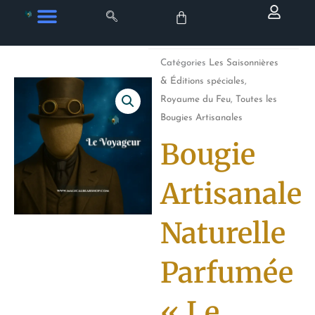
Aller
au
contenu
Catégories
Les Saisonnières
& Éditions spéciales
,
Royaume du Feu
,
Toutes les
Bougies Artisanales
Bougie
Artisanale
Naturelle
Parfumée
« Le