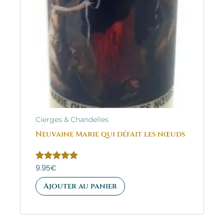
Cierges & Chandelles
Neuvaine Marie qui défait les nœuds
Note
9.95
€
5.00
sur 5
Ajouter au panier