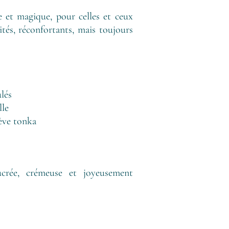
 et magique, pour celles et ceux
ités, réconfortants, mais toujours
ulés
lle
ève tonka
ucrée, crémeuse et joyeusement