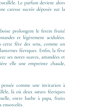
parallèle. Le parfum devient alors
ne caresse sucrée déposée sur la
boise prolongent le festin fruité
rmandes et légèrement acidulées.
à cette fête des sens, comme un
lanternes féeriques. Enfin, la fève
avec ses notes suaves, amandées et
rière elle une empreinte chaude,
 pensée comme une invitation à
allèle, là où deux sœurs féeriques
nelle, entre barbe à papa, fruits
s ensorcelés.