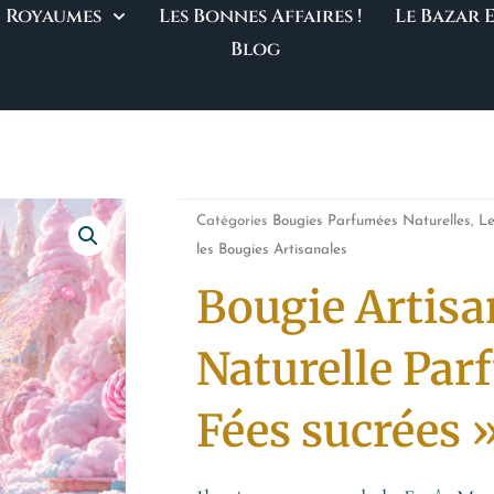
Royaumes
Les Bonnes Affaires !
Le Bazar
Blog
Catégories
Bougies Parfumées Naturelles
,
L
les Bougies Artisanales
Bougie Artisa
Naturelle Par
Fées sucrées 