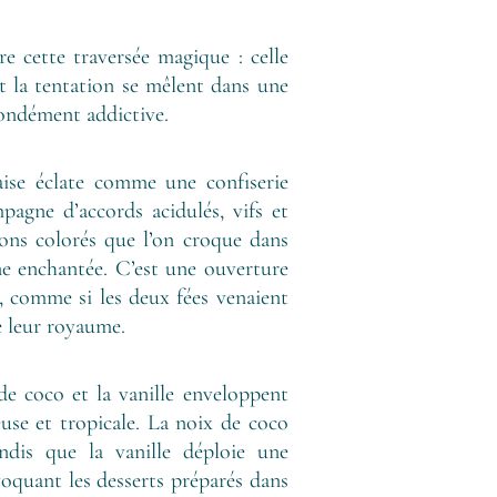
e cette traversée magique : celle
t la tentation se mêlent dans une
fondément addictive.
aise éclate comme une confiserie
pagne d’accords acidulés, vifs et
bons colorés que l’on croque dans
ine enchantée. C’est une ouverture
e, comme si les deux fées venaient
de leur royaume.
de coco et la vanille enveloppent
se et tropicale. La noix de coco
ndis que la vanille déploie une
voquant les desserts préparés dans