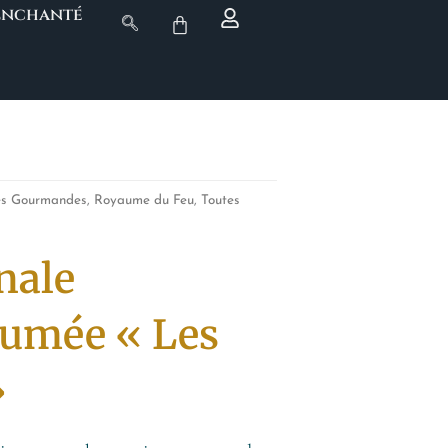
 Enchanté
es Gourmandes
,
Royaume du Feu
,
Toutes
nale
fumée « Les
»