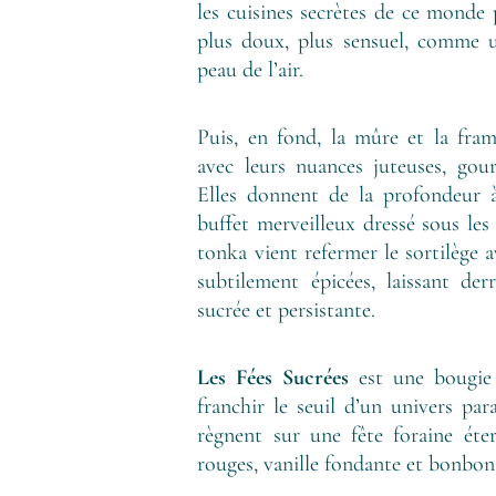
les cuisines secrètes de ce monde 
plus doux, plus sensuel, comme u
peau de l’air.
Puis, en fond, la mûre et la fram
avec leurs nuances juteuses, gou
Elles donnent de la profondeur 
buffet merveilleux dressé sous les 
tonka vient refermer le sortilège 
subtilement épicées, laissant der
sucrée et persistante.
Les Fées Sucrées
est une bougie
franchir le seuil d’un univers par
règnent sur une fête foraine éter
rouges, vanille fondante et bonbon