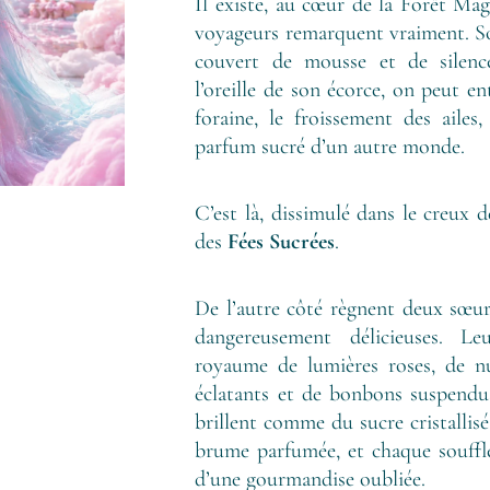
Il existe, au cœur de la Forêt Ma
voyageurs remarquent vraiment. So
couvert de mousse et de silence
l’oreille de son écorce, on peut en
foraine, le froissement des ailes
parfum sucré d’un autre monde.
C’est là, dissimulé dans le creux d
des
Fées Sucrées
.
De l’autre côté règnent deux sœurs
dangereusement délicieuses. Le
royaume de lumières roses, de nu
éclatants et de bonbons suspendus
brillent comme du sucre cristallisé
brume parfumée, et chaque souffle
d’une gourmandise oubliée.