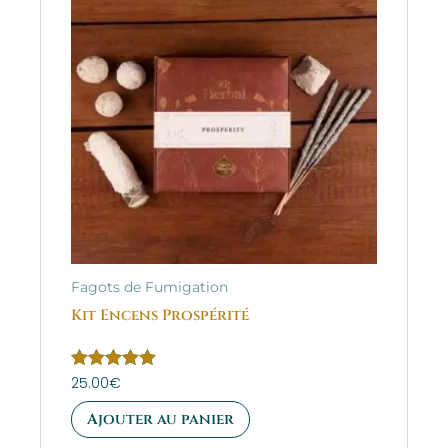
Fagots de Fumigation
Kit Encens Prospérité
Note
25.00
€
5.00
sur 5
Ajouter au panier