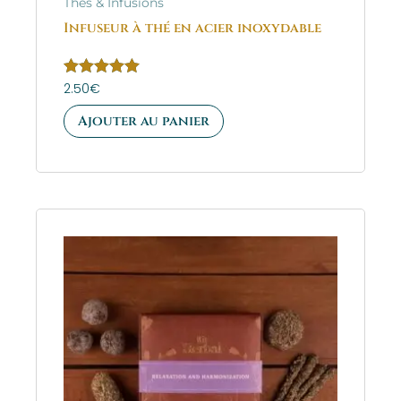
Thés & Infusions
Infuseur à thé en acier inoxydable
Note
2.50
€
5.00
sur 5
Ajouter au panier