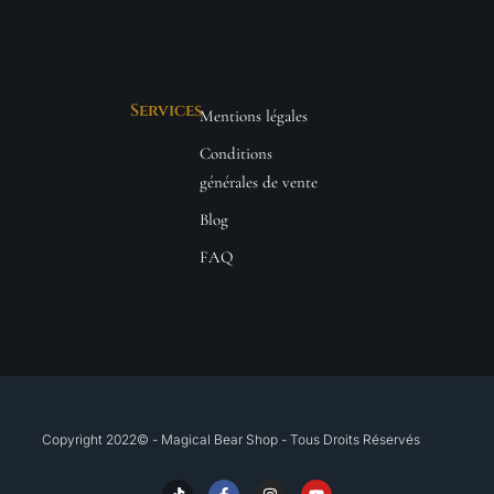
Services
Mentions légales
Conditions
générales de vente
Blog
FAQ
Copyright 2022© - Magical Bear Shop - Tous Droits Réservés​
T
F
I
Y
i
a
n
o