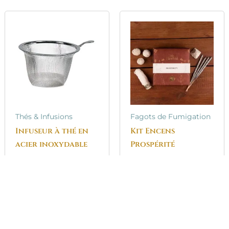
Thés & Infusions
Fagots de Fumigation
Infuseur à thé en
Kit Encens
acier inoxydable
Prospérité
Note
2.50
€
Note
25.00
€
5.00
5.00
sur 5
sur 5
Ajouter au
Ajouter au
panier
panier