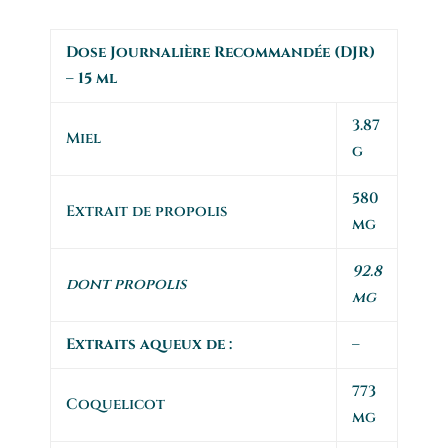
Dose Journalière Recommandée (DJR)
– 15 ml
3.87
Miel
g
580
Extrait de propolis
mg
92.8
dont propolis
mg
Extraits aqueux de :
–
773
Coquelicot
mg