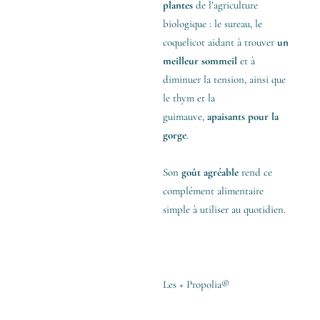
plantes
de l’agriculture
biologique : le sureau, le
coquelicot aidant à trouver
un
meilleur sommeil
et à
diminuer la tension, ainsi que
le thym et la
guimauve,
apaisants pour la
gorge
.
Son
goût agréable
rend ce
complément alimentaire
simple à utiliser au quotidien.
Les + Propolia®