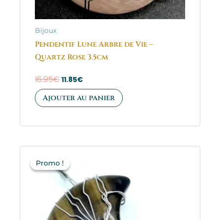
Bijoux
Pendentif Lune Arbre de Vie –
Quartz Rose 3.5cm
16.95
€
11.85
€
Ajouter au panier
Le
Le
prix
prix
Promo !
Promo !
initial
actuel
était :
est :
16.95€.
11.85€.