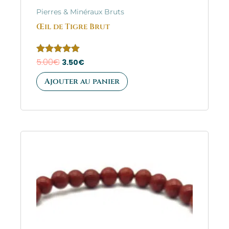
Pierres & Minéraux Bruts
Œil de Tigre Brut
Note
5.00
€
3.50
€
5.00
sur 5
Ajouter au panier