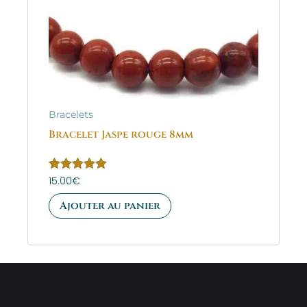
Bracelets
Bracelet Jaspe rouge 8mm
Note
15.00
€
5.00
sur 5
Ajouter au panier