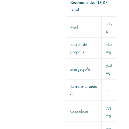
Recommandée (DJR) –
15 ml
3.87
Miel
g
Extrait de
580
propolis
mg
92.8
dont propolis
mg
Extraits aqueux
–
de :
773
Coquelicot
mg
773