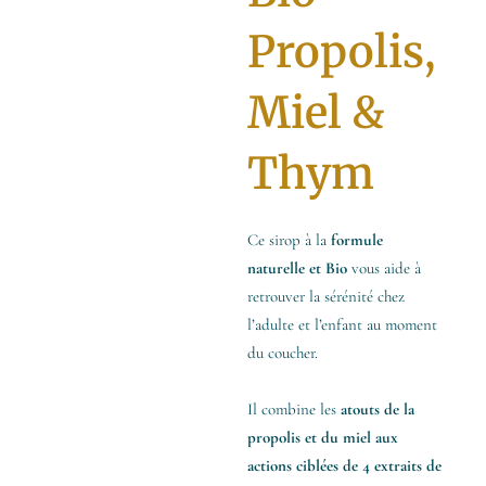
Propolis,
Miel &
Thym
Ce sirop à la
formule
naturelle et Bio
vous aide à
retrouver la sérénité chez
l’adulte et l’enfant au moment
du coucher.
Il combine les
atouts de la
propolis et du miel aux
actions ciblées de 4 extraits de