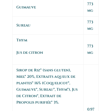
773
Guimauve
mg
773
Sureau
mg
Thym
773
Jus de citron
mg
Sirop de Riz* (sans gluten),
Miel* 20%, Extraits aqueux de
plantes* 16% (Coquelicot*,
Guimauve*, Sureau*, Thym*), Jus
de Citron*, Extrait de
Propolis purifiée* 3%.
0.97