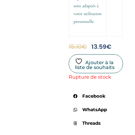
sont adaptés à
votre utilisation
personnelle.
Le
Le
15.10
€
13.59
€
Prix
Prix
Initial
Actuel
Ajouter à la
Était :
Est :
liste de souhaits
15.10€.
13.59€.
Rupture de stock
Facebook
WhatsApp
Threads