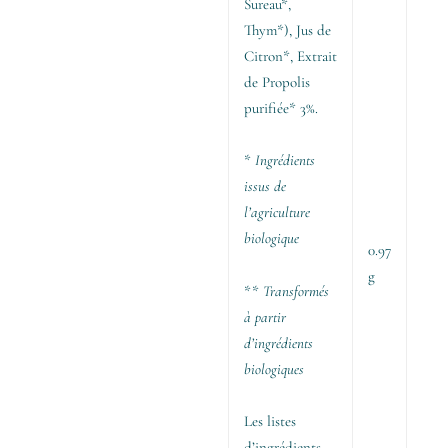
Sureau*,
Thym*), Jus de
Citron*, Extrait
de Propolis
purifiée* 3%.
*
Ingrédients
issus de
l’agriculture
biologique
0.97
g
**
Transformés
à partir
d’ingrédients
biologiques
Les listes
d’ingrédients