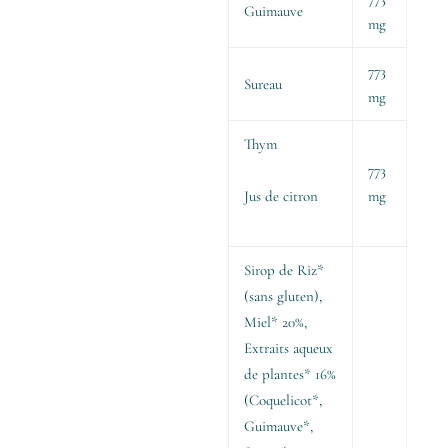
Guimauve
mg
773
Sureau
mg
Thym
773
mg
Jus de citron
Sirop de Riz*
(sans gluten),
Miel* 20%,
Extraits aqueux
de plantes* 16%
(Coquelicot*,
Guimauve*,