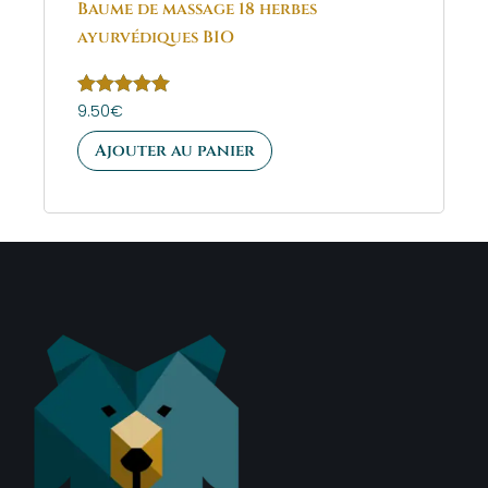
Baume de massage 18 herbes
ayurvédiques BIO
Note
9.50
€
5.00
sur 5
Ajouter au panier