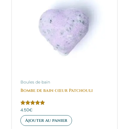
Boules de bain
Bombe de bain cœur Patchouli
Note
4.50
€
5.00
sur 5
Ajouter au panier