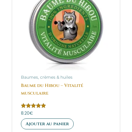
Baumes, crèmes & huiles
Baume du Hibou – Vitalité
musculaire
Note
8.20
€
5.00
sur 5
Ajouter au panier