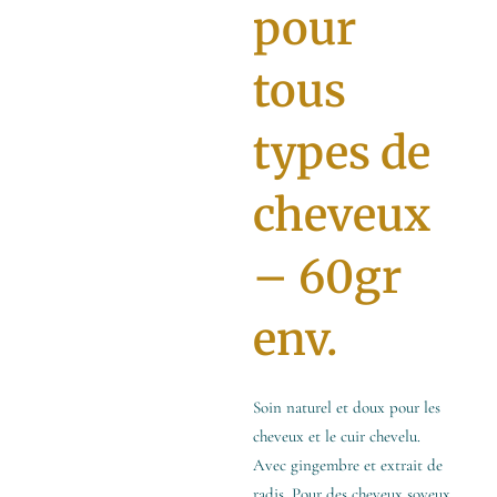
pour
tous
types de
cheveux
– 60gr
env.
Soin naturel et doux pour les
cheveux et le cuir chevelu.
Avec gingembre et extrait de
radis. Pour des cheveux soyeux