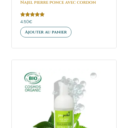
Najel pierre ponce avec cordon
Note
4.50
€
5.00
sur 5
Ajouter au panier