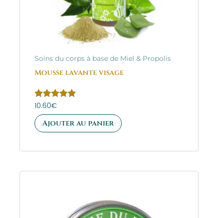
Soins du corps à base de Miel & Propolis
Mousse lavante visage
Note
10.60
€
5.00
sur 5
Ajouter au panier