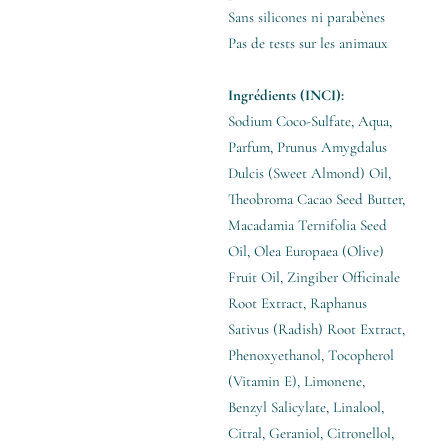
Sans silicones ni parabènes
Pas de tests sur les animaux
Ingrédients (INCI):
Sodium Coco-Sulfate, Aqua,
Parfum, Prunus Amygdalus
Dulcis (Sweet Almond) Oil,
Theobroma Cacao Seed Butter,
Macadamia Ternifolia Seed
Oil, Olea Europaea (Olive)
Fruit Oil, Zingiber Officinale
Root Extract, Raphanus
Sativus (Radish) Root Extract,
Phenoxyethanol, Tocopherol
(Vitamin E), Limonene,
Benzyl Salicylate, Linalool,
Citral, Geraniol, Citronellol,