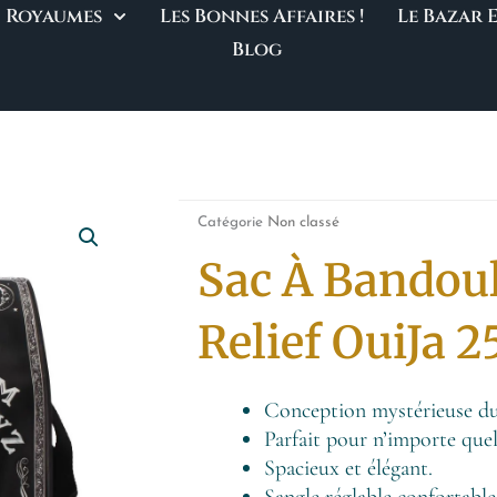
Royaumes
Les Bonnes Affaires !
Le Bazar
Blog
Catégorie
Non classé
Sac À Bandoul
Relief OuiJa 
Conception mystérieuse du
Parfait pour n’importe quell
Spacieux et élégant.
Sangle réglable confortable