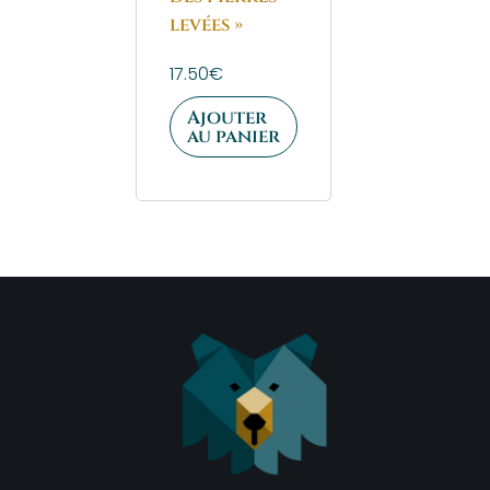
levées »
17.50
€
Ajouter
au panier