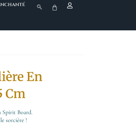
 Enchanté
ière En
25 Cm
 Spirit Board.
e sorcière !
.