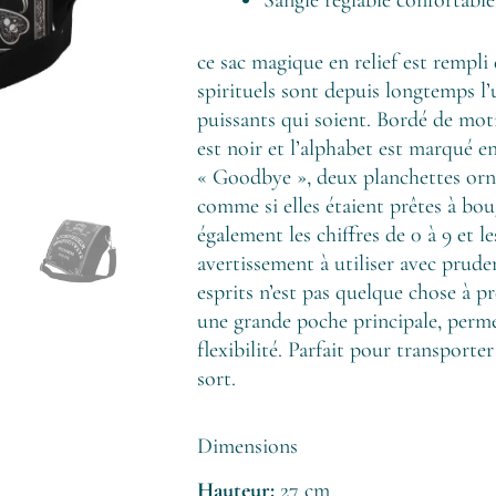
ce sac magique en relief est rempli
spirituels sont depuis longtemps l’u
puissants qui soient. Bordé de mot
est noir et l’alphabet est marqué e
« Goodbye », deux planchettes orné
comme si elles étaient prêtes à bo
également les chiffres de 0 à 9 et
avertissement à utiliser avec prud
esprits n’est pas quelque chose à p
une grande poche principale, perme
flexibilité. Parfait pour transporte
sort.
Dimensions
Hauteur:
27 cm