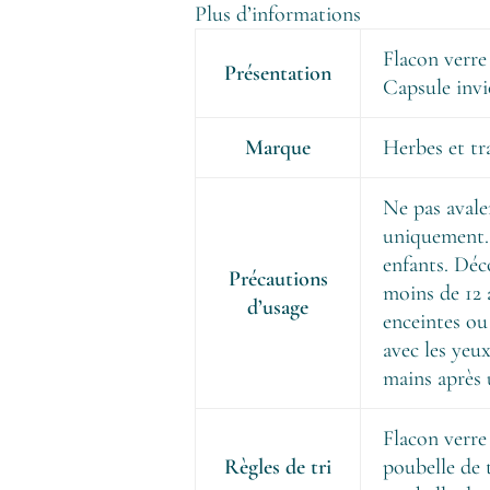
Plus d’informations
Flacon verre
Présentation
Capsule invi
Marque
Herbes et tr
Ne pas avale
uniquement. 
enfants. Déc
Précautions
moins de 12 
d’usage
enceintes ou 
avec les yeux
mains après 
Flacon verre 
Règles de tri
poubelle de 