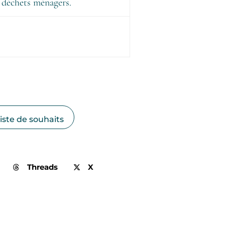
 déchets ménagers.
liste de souhaits
Threads
X