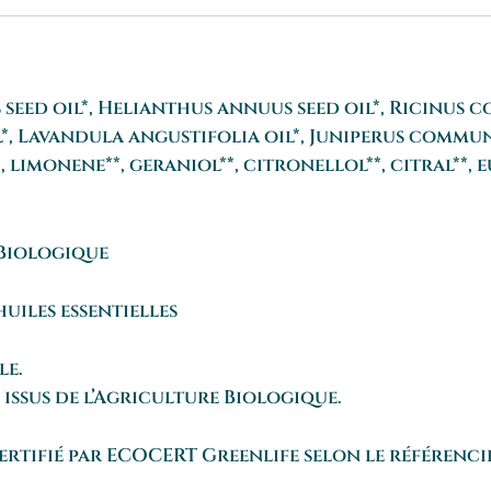
eed oil*, Helianthus annuus seed oil*, Ricinus c
l*, Lavandula angustifolia oil*, Juniperus commun
 limonene**, geraniol**, citronellol**, citral**, 
 Biologique
uiles essentielles
le.
 issus de l’Agriculture Biologique.
ifié par ECOCERT Greenlife selon le référenci