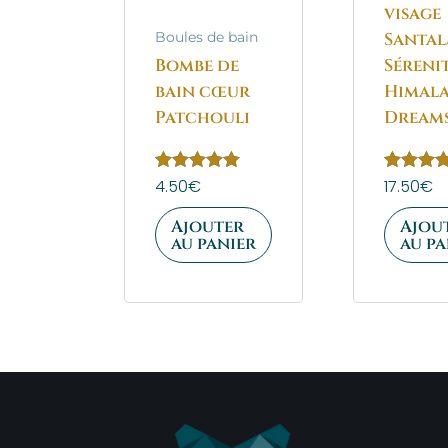
visage
Santal
Boules de bain
Bombe de
Séreni
bain cœur
Himala
Patchouli
Dream
Note
4.50
€
Note
17.50
€
5.00
5.00
sur 5
sur 5
Ajouter
Ajou
au panier
au pa