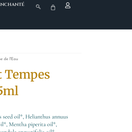
 Enchanté
e de l'Eau
et Tempes
 5ml
 seed oil*, Helianthus annuus
il*, Mentha piperita oil*,
vandula angustifolia oil*,