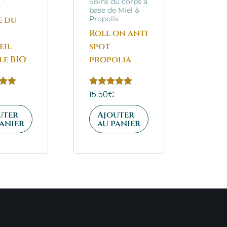
Soins du corps à
s
base de Miel &
e du
Propolis
u
Roll on anti
eil
spot
le BIO
propolia
Note
15.50
€
5.00
sur 5
uter
Ajouter
panier
au panier