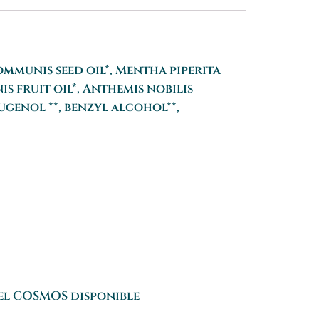
ommunis seed oil*, Mentha piperita
is fruit oil*, Anthemis nobilis
eugenol **, benzyl alcohol**,
el COSMOS disponible