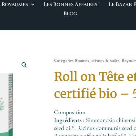
Royaumes
Les Bonnes Affaires !
Le Bazar
Blog
Catégories
Baumes, crèmes & huiles
,
Royaum
Roll on Tête 
certifié bio –
Composition
Ingrédients :
Simmondsia chinensis
seed oil*, Ricinus communis seed o
Rosmarinus officinalis leaf oil*, La