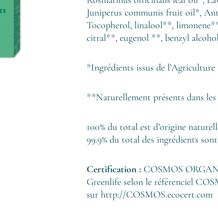
Juniperus communis fruit oil*, Ant
Tocopherol, linalool**, limonene**,
citral**, eugenol **, benzyl alcoh
*Ingrédients issus de l’Agriculture
**Naturellement présents dans les h
100% du total est d’origine naturell
99.9% du total des ingrédients sont
Certification :
COSMOS ORGANIC 
Greenlife selon le référenciel CO
sur
http://COSMOS.ecocert.com