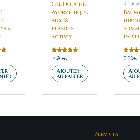
Gel Douche
& huile
/
Ayurvédique
Baum
té
aux 18
hibo
ya’s
plantes
Somm
s
actives
Paisib
Note
14.95
€
Note
8.20
€
5.00
5.00
sur 5
sur 5
ter
Ajouter
Ajo
nier
au panier
au 
Services