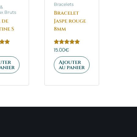
Bracelets
 &
Bracelet
x Bruts
 de
Jaspe rouge
tine S
8mm
Note
15.00
€
5.00
sur 5
uter
Ajouter
panier
au panier