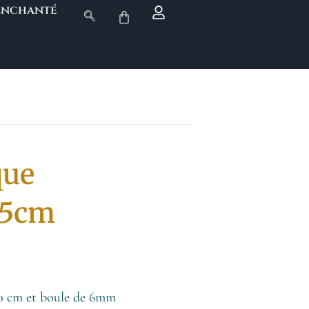
 Enchanté
que
.5cm
20 cm et boule de 6mm