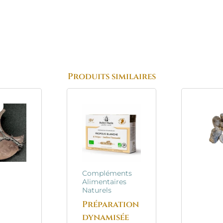
Produits similaires
e
Le
rix
prix
nitial
actuel
tait :
est :
6.95€.
11.85€.
Compléments
Alimentaires
Naturels
Préparation
dynamisée