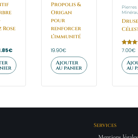
tif
Propolis &
Pierres
rbre
Origan
Minérau
–
pour
Druse
 Rose
renforcer
Céles
l’immunité
1.85
€
19.90
€
Note
7.00
€
5.00
sur 5
ter
Ajouter
Ajo
nier
au panier
au 
Services
Mentions légales