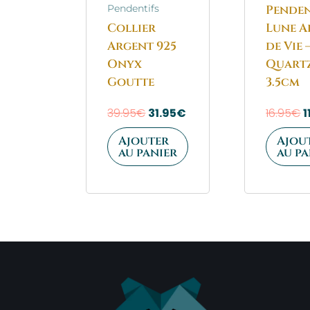
Penden
Pendentifs
Collier
Lune A
Argent 925
de Vie 
Onyx
Quartz
Goutte
3.5cm
39.95
€
31.95
€
16.95
€
1
Ajouter
Ajou
au panier
au pa