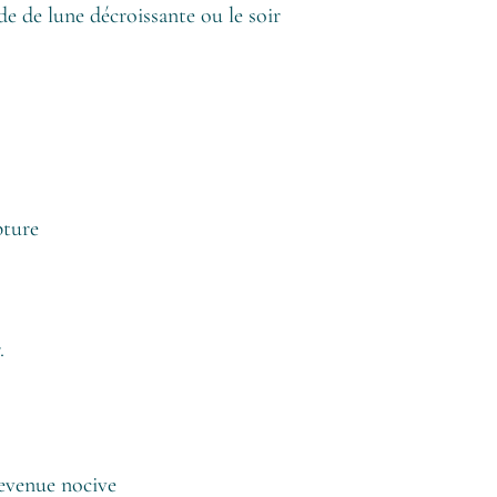
e de lune décroissante ou le soir
pture
.
devenue nocive