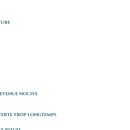
ture
devenue nocive
verte trop longtemps
e rituel.