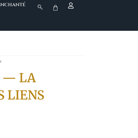
 Enchanté
t
 — LA
 LIENS