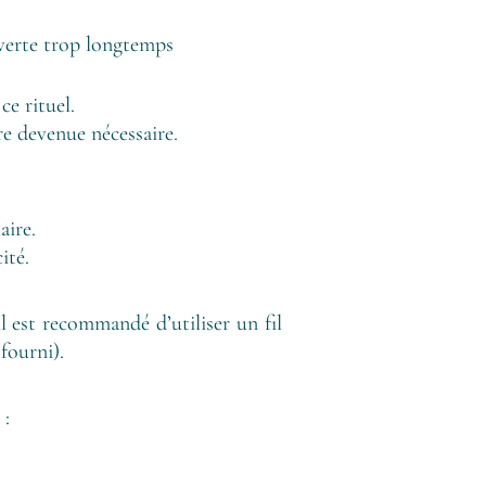
verte trop longtemps
ce rituel.
re devenue nécessaire.
aire.
ité.
l est recommandé d’utiliser un fil
fourni).
 :