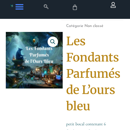
Aller
au
contenu
Catégorie
Non classé
Les
Fondants
Parfumés
de L’ours
bleu
petit bocal contenant 6