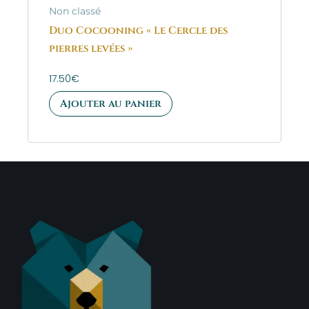
Non classé
Duo Cocooning « Le Cercle des
pierres levées »
17.50
€
Ajouter au panier