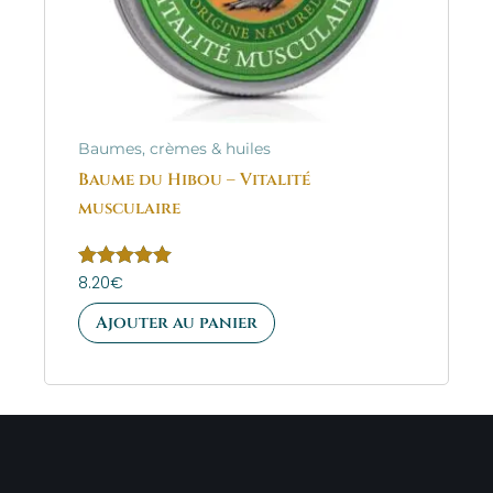
Baumes, crèmes & huiles
Baume du Hibou – Vitalité
musculaire
Note
8.20
€
5.00
sur 5
Ajouter au panier