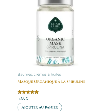
Baumes, crèmes & huiles
Masque Organique à la spiruline
Note
17.50
€
5.00
sur 5
Ajouter au panier