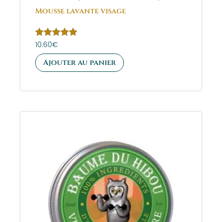
Mousse lavante visage
Note
10.60
€
5.00
sur 5
Ajouter au panier