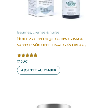
Baumes, crèmes & huiles
Huile Ayurvédique corps + visage
Santal/ Sérenité Himalaya’s Dreams
Note
17.50
€
5.00
sur 5
Ajouter au panier