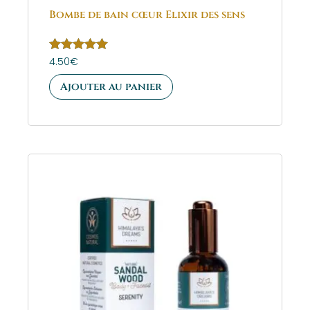
Bombe de bain cœur Elixir des sens
Note
4.50
€
5.00
sur 5
Ajouter au panier