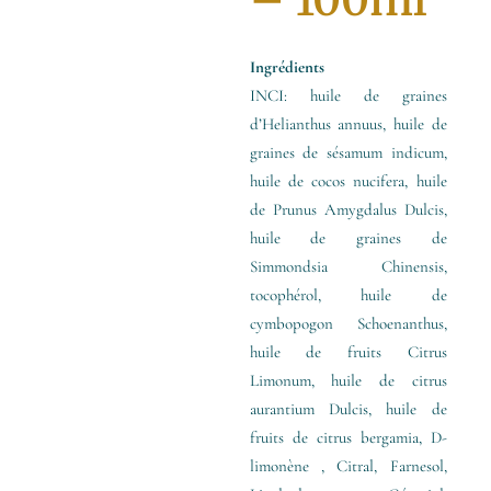
Ingrédients
INCI: huile de graines
d’Helianthus annuus, huile de
graines de sésamum indicum,
huile de cocos nucifera, huile
de Prunus Amygdalus Dulcis,
huile de graines de
Simmondsia Chinensis,
tocophérol, huile de
cymbopogon Schoenanthus,
huile de fruits Citrus
Limonum, huile de citrus
aurantium Dulcis, huile de
fruits de citrus bergamia, D-
limonène , Citral, Farnesol,