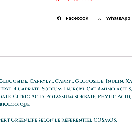
Était :
E
17.00€.
1
Facebook
WhatsApp
l Glucoside, Caprylyl Capryl Glucoside, Inulin,
ryl-4 Caprate, Sodium Lauroyl Oat Amino Acids, 
ate, Citric Acid, Potassium sorbate, Phytic Acid
e biologique
rt Greenlife selon le référentiel COSMOS.