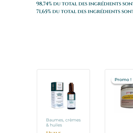
98,74% du total des ingrédients son
71,65% du total des ingrédients son
Promo !
Promo !
i
Baumes, crèmes
& huiles