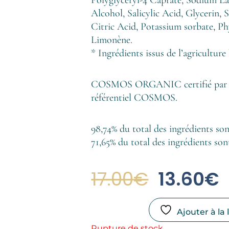
Alcohol, Salicylic Acid, Glycerin,
Citric Acid, Potassium sorbate, P
Limonène.
* Ingrédients issus de l’agriculture
COSMOS ORGANIC certifié par Eco
référentiel COSMOS.
98,74% du total des ingrédients son
71,65% du total des ingrédients sont
Le
L
17.00
€
13.60
€
Prix
P
Initial
A
Ajouter à la 
Rupture de stock