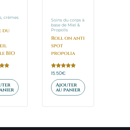
, crèmes
Soins du corps à
s
base de Miel &
e du
Propolis
u
Roll on anti
eil
spot
le BIO
propolia
Note
15.50
€
5.00
sur 5
uter
Ajouter
panier
au panier