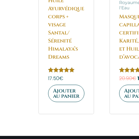
Huile
Royaume
Ayurvédique
l'Eau
corps +
Masqu
visage
capill
Santal/
certifi
Sérenité
Karité,
Himalaya’s
et Hui
Dreams
d’avoc
Note
17.50
€
Note
20.90
€
5.00
5.00
sur 5
sur 5
Ajouter
Ajou
au panier
au pa