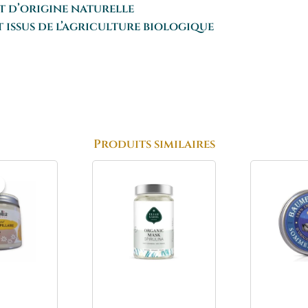
t d’origine naturelle
t issus de l’agriculture biologique
Produits similaires
Le
Le
prix
prix
nitial
actuel
était :
est :
20.90€.
16.70€.