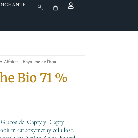
 Enchanté
s Affaires !
,
Royaume de l'Eau
he Bio 71 %
l Glucoside, Caprylyl Capryl
Sodium carboxymethylcellulose,
auroyl Oat Amino Acids, Benzyl