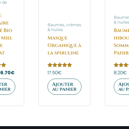
 de
e
Baumes
aire
& huile
Baumes, crèmes
é Bio
Baum
& huiles
 Miel
Masque
hibo
le
Organique à
Somm
at
la spiruline
Paisib
16.70
€
Note
17.50
€
Note
8.20
€
5.00
5.00
sur 5
sur 5
ter
Ajouter
Ajo
nier
au panier
au 