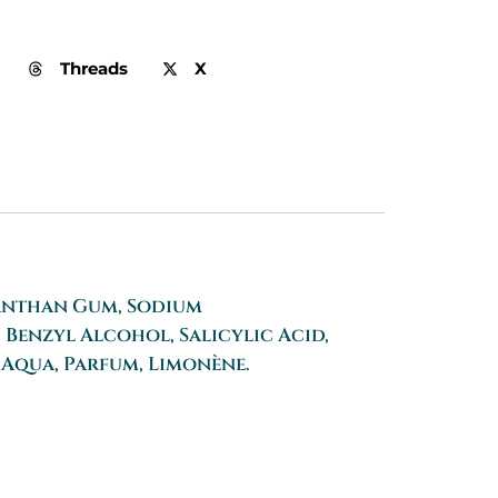
st :
3.60€.
Threads
X
 Xanthan Gum, Sodium
Benzyl Alcohol, Salicylic Acid,
, Aqua, Parfum, Limonène.