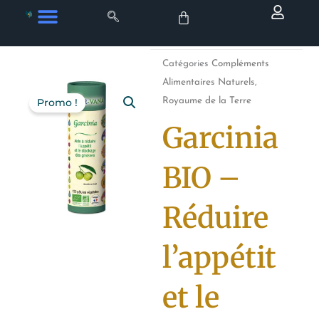
Aller
au
contenu
Catégories
Compléments
Alimentaires Naturels
,
Royaume de la Terre
Promo !
Garcinia
BIO –
Réduire
l’appétit
et le