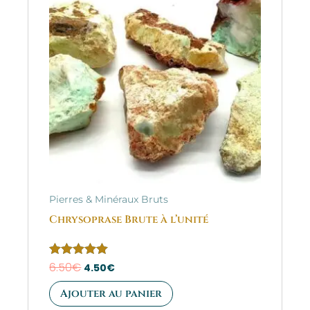
était :
est :
6.50€.
4.50€.
Pierres & Minéraux Bruts
Chrysoprase Brute à l’unité
Note
6.50
€
4.50
€
5.00
sur 5
Ajouter au panier