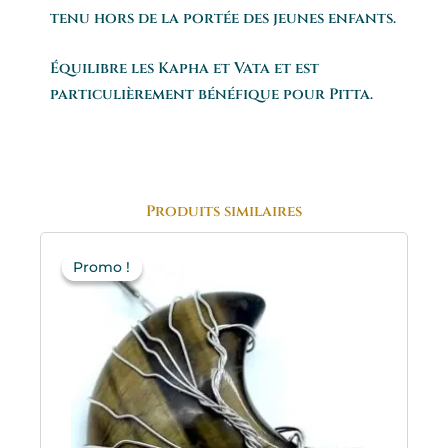
tenu hors de la portée des jeunes enfants.
Équilibre les Kapha et Vata et est
particulièrement bénéfique pour Pitta.
Produits similaires
Le
Le
prix
prix
Promo !
Promo !
initial
actuel
était :
est :
16.95€.
11.85€.