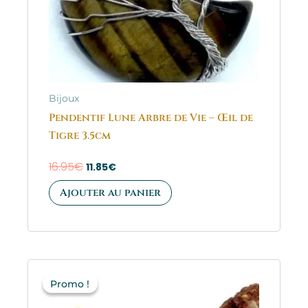
Bijoux
Pendentif Lune Arbre de Vie – Œil de
Tigre 3.5cm
16.95
€
11.85
€
Ajouter au panier
Le
Le
prix
prix
Promo !
Promo !
initial
actuel