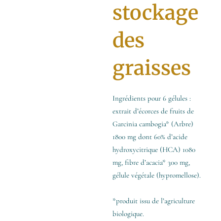
stockage
des
graisses
Ingrédients pour 6 gélules :
extrait d’écorces de fruits de
Garcinia cambogia* (Arbre)
1800 mg dont 60% d’acide
hydroxycitrique (HCA) 1080
mg, fibre d’acacia* 300 mg,
gélule végétale (hypromellose).
*produit issu de l’agriculture
biologique.