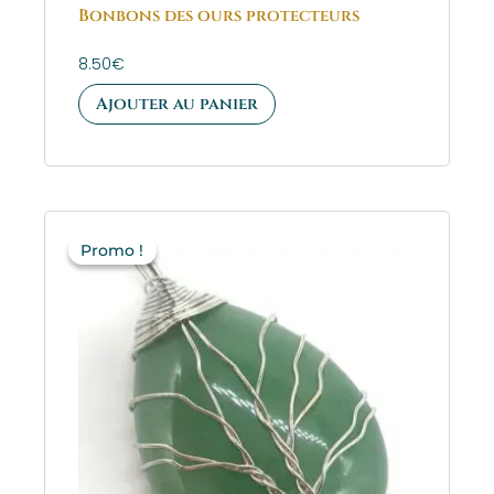
Bonbons des ours protecteurs
8.50
€
Ajouter au panier
Le
Le
prix
prix
Promo !
Promo !
initial
actuel
était :
est :
23.50€.
11.75€.