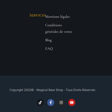
Services
Mentions légales
Conditions
générales de vente
Blog
FAQ
Copyright 2022© - Magical Bear Shop - Tous Droits Réservés​
T
F
I
Y
i
a
n
o
k
c
s
u
t
e
t
t
o
b
a
u