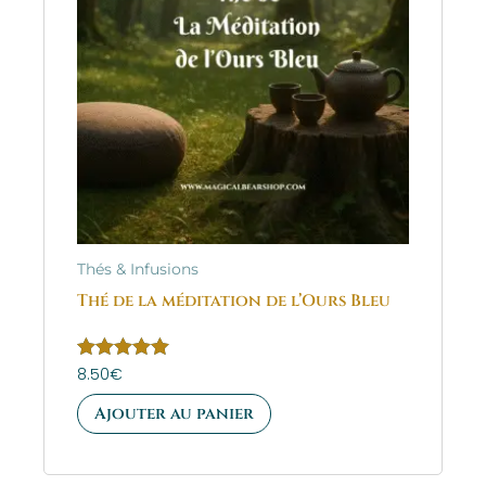
Thés & Infusions
Thé de la méditation de l’Ours Bleu
Note
8.50
€
5.00
sur 5
Ajouter au panier