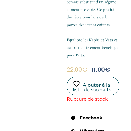
comme substitut d’un régime
alimentaire varié. Ce produit
doit être tenu hors de la
portée des jeunes enfants.
Équilibre les Kapha et Vata et
est particulièrement bénéfique
pour Pitta.
Le
Le
22.00
€
11.00
€
Prix
Prix
Initial
Actuel
Ajouter à la
Était :
Est :
liste de souhaits
22.00€.
11.00€.
Rupture de stock
Facebook
WhatsApp