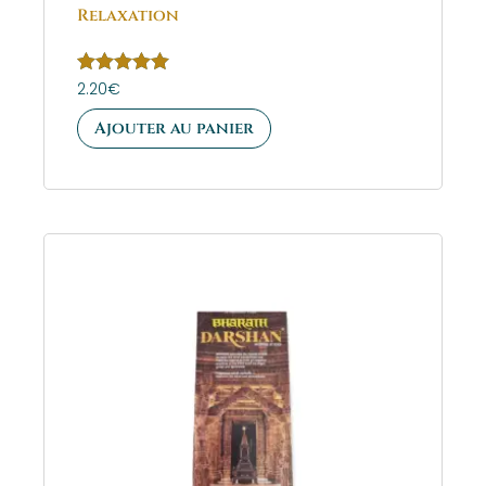
Relaxation
Note
2.20
€
5.00
sur 5
Ajouter au panier