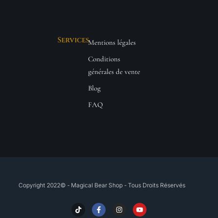
Services
Mentions légales
Conditions
générales de vente
Blog
FAQ
Copyright 2022© - Magical Bear Shop - Tous Droits Réservés​
T
F
I
Y
i
a
n
o
k
c
s
u