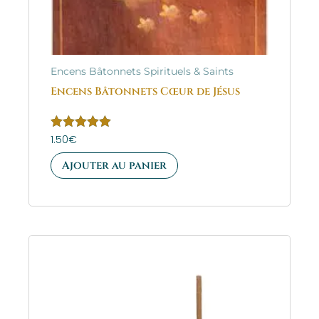
Encens Bâtonnets Spirituels & Saints
Encens Bâtonnets Cœur de Jésus
Note
1.50
€
5.00
sur 5
Ajouter au panier