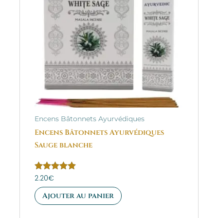
Encens Bâtonnets Ayurvédiques
Encens Bâtonnets Ayurvédiques
Sauge blanche
Note
2.20
€
5.00
sur 5
Ajouter au panier