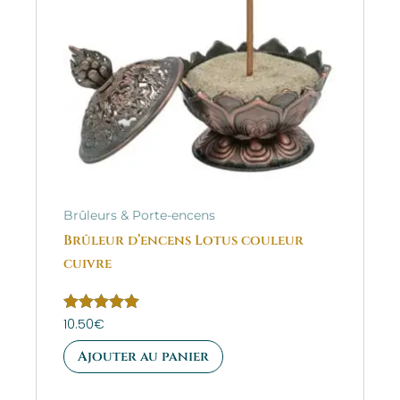
Brûleurs & Porte-encens
Brûleur d’encens Lotus couleur
cuivre
Note
10.50
€
5.00
sur 5
Ajouter au panier