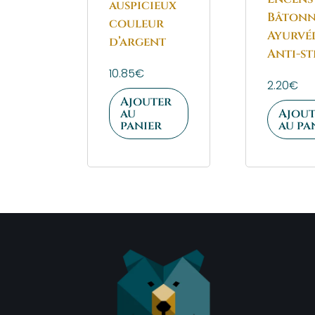
auspicieux
Bâtonn
couleur
Ayurvé
d’argent
Anti-st
10.85
€
2.20
€
Ajouter
au
Ajout
panier
au pa