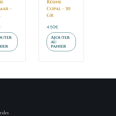
ne
Résine
mar –
Copal – 30
R
GR
€
4.50
€
outer
Ajouter
au
nier
panier
rales