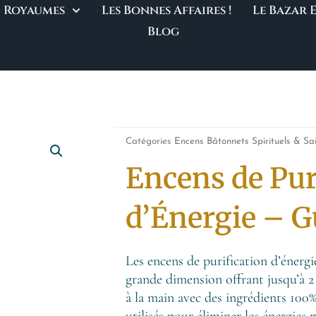
Royaumes
Les Bonnes Affaires !
Le Bazar
Blog
Catégories
Encens Bâtonnets Spirituels & Sa
Encens de Pur
d’Énergie – G
Les encens de purification d’énerg
grande dimension offrant jusqu’à 
à la main avec des ingrédients 100
utilisés pour éliminer les énergies 