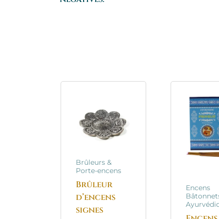
Brûleurs &
Porte-encens
Brûleur
Encens
d’encens
Bâtonnet
Ayurvédi
signes
Encens