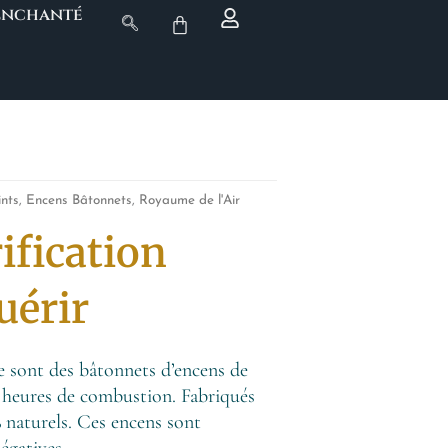
 Enchanté
ints
,
Encens Bâtonnets
,
Royaume de l'Air
ification
uérir
ie sont des bâtonnets d’encens de
2 heures de combustion. Fabriqués
% naturels. Ces encens sont
négatives.