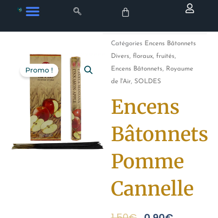
Aller
au
contenu
Catégories
Encens Bâtonnets
Divers, floraux, fruités
,
Encens Bâtonnets
,
Royaume
Promo !
de l'Air
,
SOLDES
Encens
Bâtonnets
Pomme
Cannelle
Le
Le
1.50
€
0.90
€