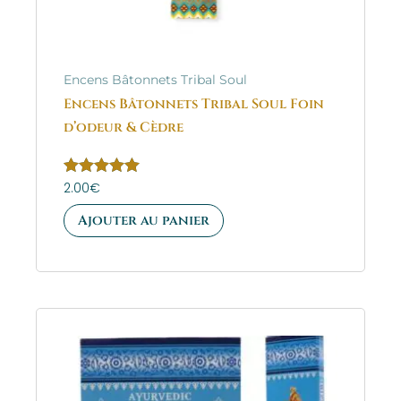
Encens Bâtonnets Tribal Soul
Encens Bâtonnets Tribal Soul Foin
d’odeur & Cèdre
Note
2.00
€
5.00
sur 5
Ajouter au panier