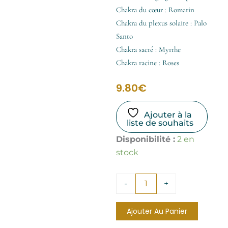
Chakra du cœur : Romarin
Chakra du plexus solaire : Palo
Santo
Chakra sacré : Myrrhe
Chakra racine : Roses
9.80
€
Ajouter à la
liste de souhaits
quantité
Disponibilité :
2 en
de
stock
Encens
7
Chakras
-
+
Ajouter Au Panier