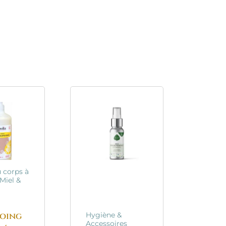
 corps à
Miel &
s
oing
Hygiène &
Accessoires