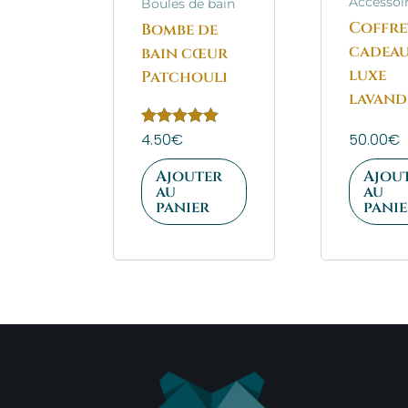
Accessoi
Boules de bain
Coffre
Bombe de
cadeau
bain cœur
luxe
Patchouli
lavand
Note
4.50
€
50.00
€
5.00
sur 5
Ajouter
Ajou
au
au
panier
pani