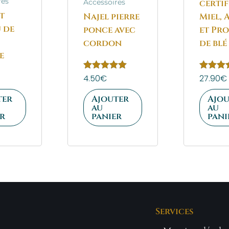
res
certif
Accessoires
t
Najel pierre
Miel,
 de
ponce avec
et Pro
cordon
de blé
e
Note
4.50
€
Note
27.90
€
5.00
5.00
sur 5
sur 5
ter
Ajouter
Ajou
au
au
er
panier
pani
Services