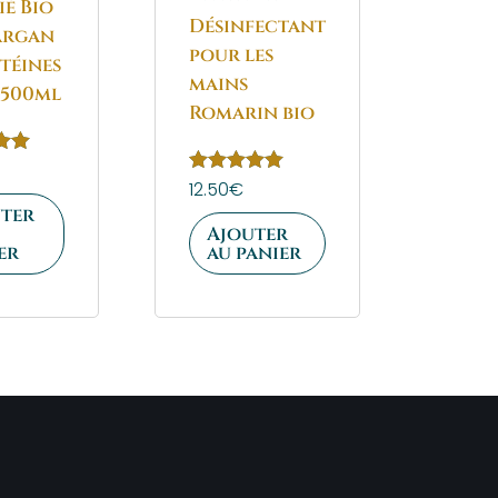
ié Bio
Désinfectant
 Argan
pour les
téines
mains
 500ml
Romarin bio
Note
12.50
€
5.00
ter
sur 5
Ajouter
er
au panier