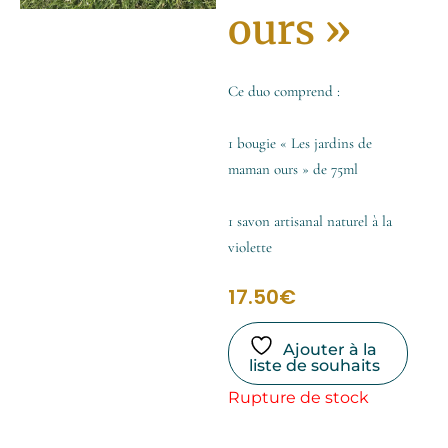
ours »
Ce duo comprend :
1 bougie « Les jardins de
maman ours » de 75ml
1 savon artisanal naturel à la
violette
17.50
€
Ajouter à la
liste de souhaits
Rupture de stock