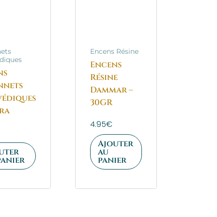
ets
Encens Résine
diques
Encens
ns
Résine
nnets
Dammar –
védiques
30GR
ra
4.95
€
Ajouter
uter
au
panier
panier