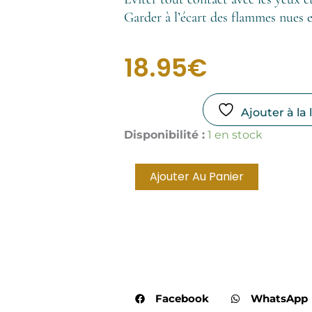
Garder à l’écart des flammes nues e
18.95
€
Ajouter à la 
quantité
Disponibilité :
1 en stock
de
Diffuseur
botanique
Ajouter Au Panier
Vibrations
célestes
&
Magiques
Facebook
WhatsApp