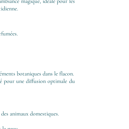
mbiance magique, idéale pour les
tidienne.
rfumées.
léments botaniques dans le flacon.
lé pour une diffusion optimale du
t des animaux domestiques.
 la peau.