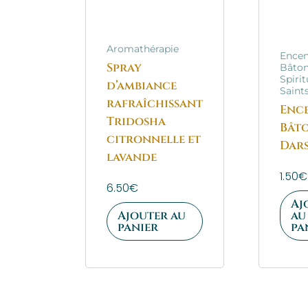
Aromathérapie
Ence
Spray
Bâton
Spirit
d’ambiance
Saint
rafraîchissant
Enc
Tridosha
Bât
citronnelle et
Dar
lavande
1.50
€
6.50
€
Aj
Ajouter au
au
panier
pa