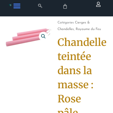
Aller
au
contenu
Catégories
Cierges &
Chandelles
,
Royaume du Feu
Chandelle
teintée
dans la
masse :
Rose
pâle