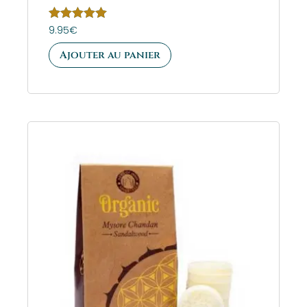
Note
9.95
€
5.00
sur 5
Ajouter au panier