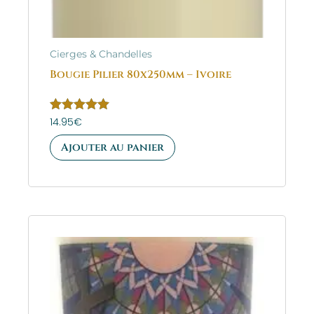
Cierges & Chandelles
Bougie Pilier 80x250mm – Ivoire
Note
14.95
€
5.00
sur 5
Ajouter au panier