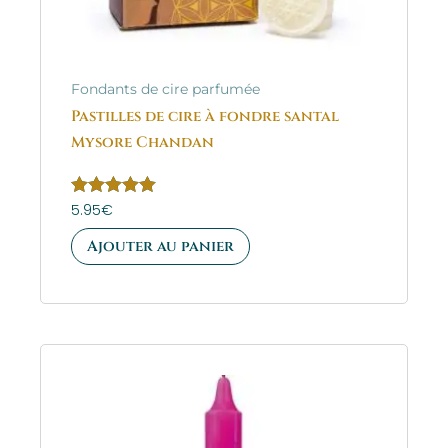
Fondants de cire parfumée
Pastilles de cire à fondre santal
Mysore Chandan
Note
5.95
€
5.00
sur 5
Ajouter au panier