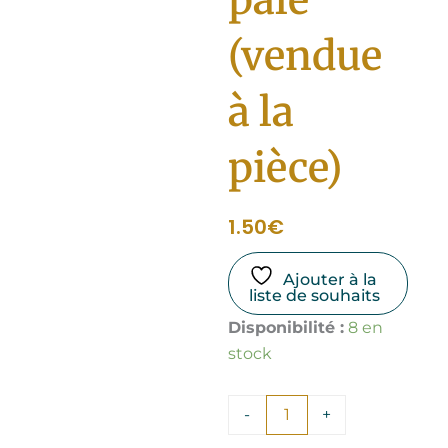
(vendue
à la
pièce)
1.50
€
Ajouter à la
liste de souhaits
quantité
Disponibilité :
8 en
de
stock
Chandelle
teintée
dans
-
+
la
masse