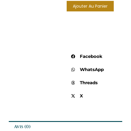
:
Ajouter Au Panier
Rose
pâle
(vendue
à
la
pièce)
Facebook
WhatsApp
Threads
X
Avis (0)