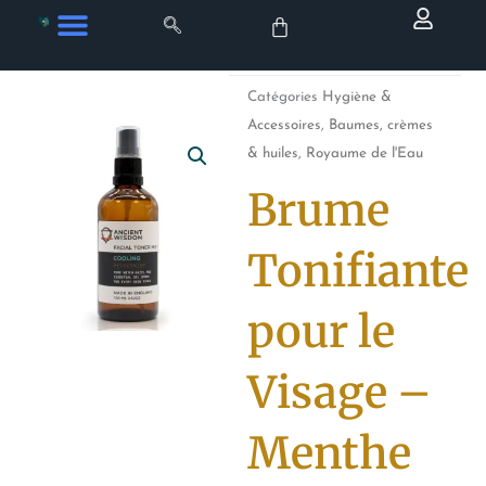
Aller
au
contenu
Catégories
Hygiène &
Accessoires
,
Baumes, crèmes
& huiles
,
Royaume de l'Eau
Brume
Tonifiante
pour le
Visage –
Menthe