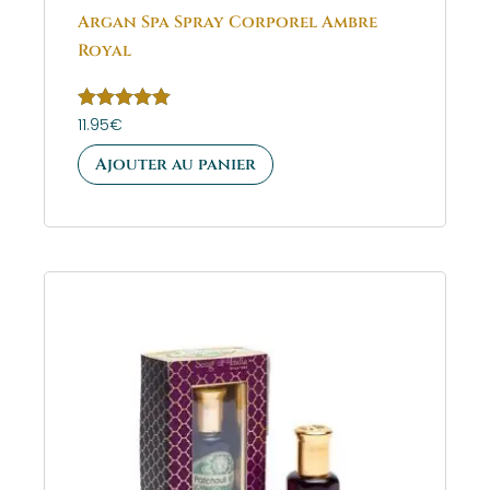
Argan Spa Spray Corporel Ambre
Royal
Note
11.95
€
5.00
sur 5
Ajouter au panier