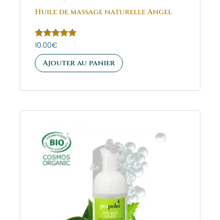
Huile de massage naturelle Angel
Note
10.00
€
5.00
sur 5
Ajouter au panier