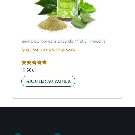
Soins du corps à base de Miel & Propolis
Mousse lavante visage
Note
10.60
€
5.00
sur 5
Ajouter au panier