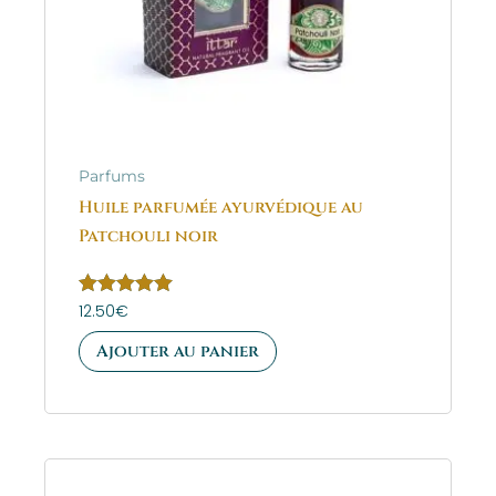
Parfums
Huile parfumée ayurvédique au
Patchouli noir
Note
12.50
€
5.00
sur 5
Ajouter au panier