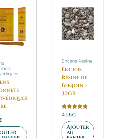
Encens Résine
ns
nnets
Encens
védiques
Résine de
ens
Benjoin –
onnets
30GR
rvédiques
re
Note
4.95
€
5.00
€
sur 5
Ajouter
jouter
au
 panier
panier