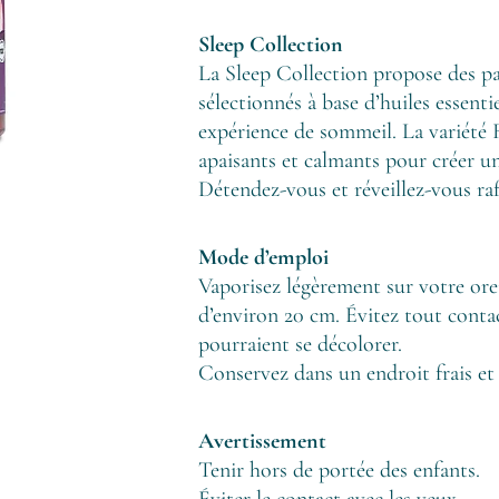
Sleep Collection
La Sleep Collection propose des 
sélectionnés à base d’huiles essent
expérience de sommeil. La variété
apaisants et calmants pour créer un
Détendez-vous et réveillez-vous raf
Mode d’emploi
Vaporisez légèrement sur votre ore
d’environ 20 cm. Évitez tout contact
pourraient se décolorer.
Conservez dans un endroit frais e
Avertissement
Tenir hors de portée des enfants.
Éviter le contact avec les yeux.