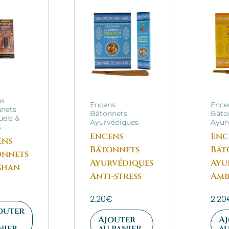
ns
Encens
Ence
nets
Bâtonnets
Bâto
uels &
Ayurvédiques
Ayur
s
Encens
Enc
ens
Bâtonnets
Bât
onnets
Ayurvédiques
Ayu
shan
Anti-stress
Amb
2.20
€
2.20
outer
Ajouter
A
nier
au panier
au