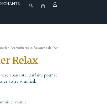
 Enchanté
eiller
,
Aromathérapie
,
Royaume de l'Air
ler Relax
hère apaisante, parfaite pour se
iorer votre sommeil.
mille, vanille.