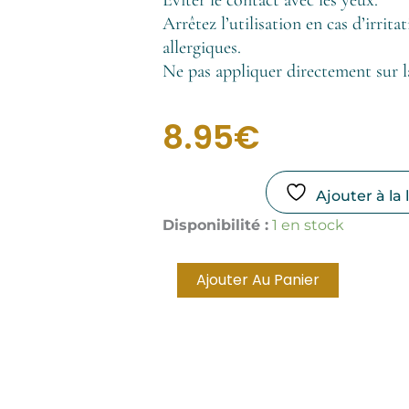
Arrêtez l’utilisation en cas d’irrit
allergiques.
Ne pas appliquer directement sur l
8.95
€
Ajouter à la 
quantité
Disponibilité :
1 en stock
de
Brume
d'oreiller
Ajouter Au Panier
Relax