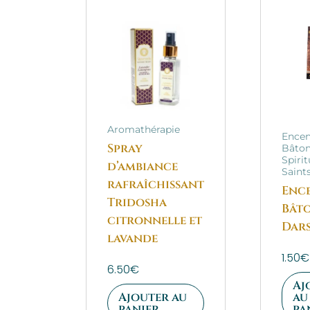
Aromathérapie
Ence
Spray
Bâton
Spirit
d’ambiance
Saint
rafraîchissant
Enc
Tridosha
Bât
citronnelle et
Dar
lavande
1.50
€
6.50
€
Aj
Ajouter au
au
panier
pa