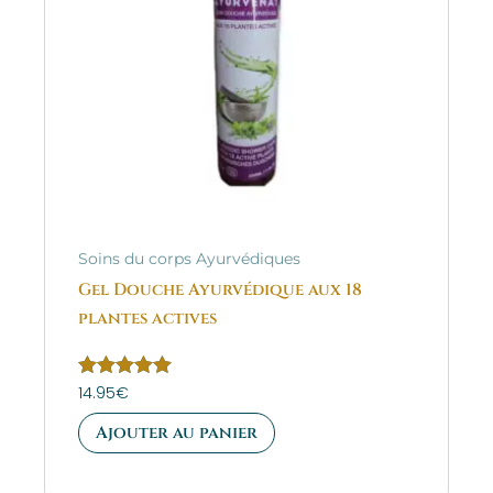
Soins du corps Ayurvédiques
Gel Douche Ayurvédique aux 18
plantes actives
Note
14.95
€
5.00
sur 5
Ajouter au panier