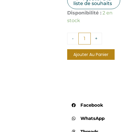
liste de souhaits
quantité
Disponibilité :
2 en
de
stock
Bracelets
Divers
-
-
+
Lot
3
Ajouter Au Panier
Facebook
WhatsApp
Threads