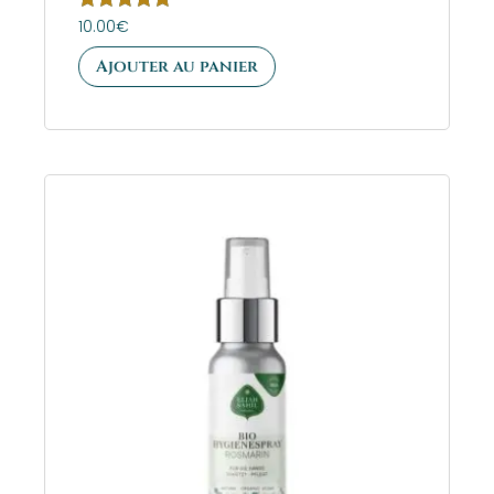
Note
10.00
€
5.00
sur 5
Ajouter au panier