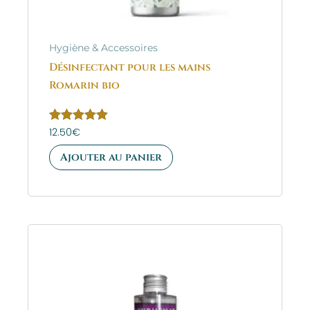
Hygiène & Accessoires
Désinfectant pour les mains
Romarin bio
Note
12.50
€
5.00
sur 5
Ajouter au panier