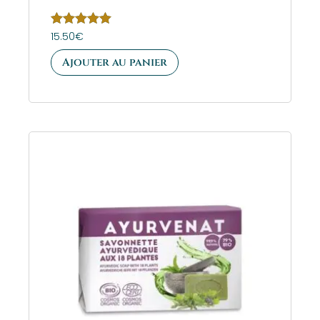
Note
15.50
€
5.00
sur 5
Ajouter au panier