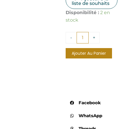
liste de souhaits
quantité
Disponibilité :
2 en
de
stock
Bracelets
Divers
-
-
+
Lot
1
Ajouter Au Panier
Facebook
WhatsApp
Threads