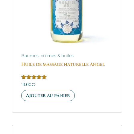
Baumes, crèmes & huiles
Huile de massage naturelle Angel
Note
10.00
€
5.00
sur 5
Ajouter au panier