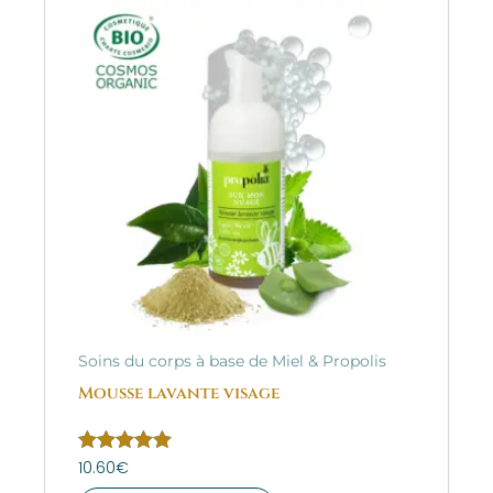
Soins du corps à base de Miel & Propolis
Mousse lavante visage
Note
10.60
€
5.00