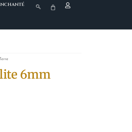
 Enchanté
Terre
élite 6mm