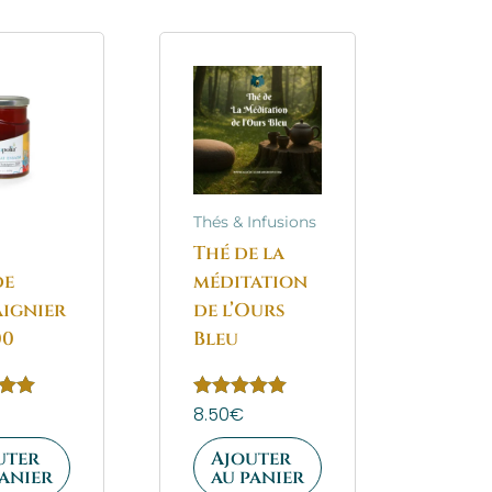
Thés & Infusions
Thé de la
de
méditation
ignier
de l’Ours
00
Bleu
Note
8.50
€
5.00
sur 5
uter
Ajouter
panier
au panier