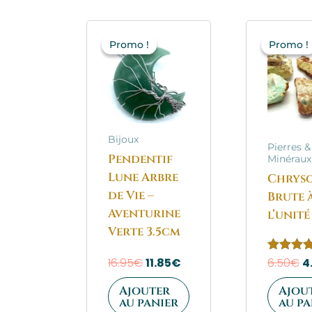
Le
Le
L
prix
prix
pr
Promo !
Promo !
Promo !
Promo !
initial
actuel
in
était :
est :
ét
16.95€.
11.85€.
6
Bijoux
Pierres &
Pendentif
Minéraux
Lune Arbre
Chrys
de Vie –
Brute 
Aventurine
l’unité
Verte 3.5cm
16.95
€
11.85
€
Note
6.50
€
4
5.00
sur 5
Ajouter
Ajou
au panier
au pa