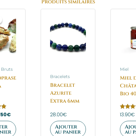
Produits similaires
e
Le
ix
prix
itial
actuel
ait :
est :
.50€.
4.50€.
 Bruts
Miel
Bracelets
oprase
Miel 
Bracelet
à
Châta
Azurite
Bio 4
Extra 6mm
.50
€
28.00
€
Note
13.90
€
5.00
sur 5
ter
Ajouter
Ajo
nier
au panier
au 