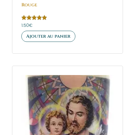
Rouge
Note
1.50
€
5.00
sur 5
Ajouter au panier