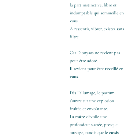
la part instinctive, libre et
indomptable qui sommeille en
vous.
À ressentir, vibrer, exister sans
filtre.
Car Dionysos ne revient pas
pour être adoré.
Il revient pour être
réveillé en
vous
.
Dès l’allumage, le parfum
s’ouvre sur une explosion
fruitée et envoûtante.
La
mûre
dévoile une
profondeur sucrée, presque
sauvage, tandis que le
cassis