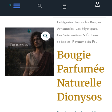
Aller
au
contenu
Catégories
Toutes les Bougies
Artisanales
,
Les Mystiques
,
Les Saisonnières & Éditions
spéciales
,
Royaume du Feu
Bougie
Parfumée
Naturelle
Dionysos