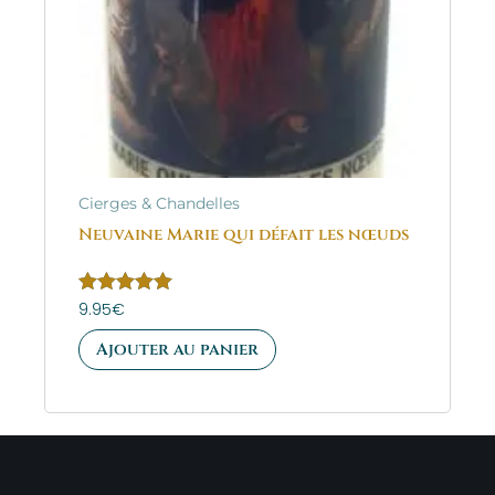
Cierges & Chandelles
Neuvaine Marie qui défait les nœuds
Note
9.95
€
5.00
sur 5
Ajouter au panier