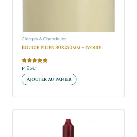
Cierges & Chandelles
Bougie Pilier 80x250mm – Ivoire
Note
14.95
€
5.00
sur 5
Ajouter au panier