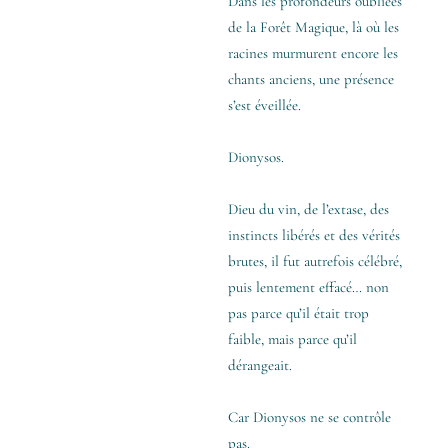
Dans les profondeurs oubliées
de la Forêt Magique, là où les
racines murmurent encore les
chants anciens, une présence
s’est éveillée.
Dionysos.
Dieu du vin, de l’extase, des
instincts libérés et des vérités
brutes, il fut autrefois célébré,
puis lentement effacé… non
pas parce qu’il était trop
faible, mais parce qu’il
dérangeait.
Car Dionysos ne se contrôle
pas.