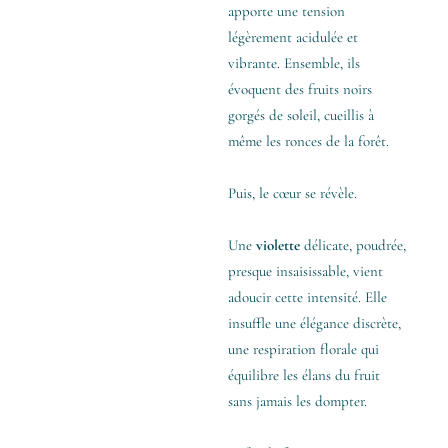
apporte une tension
légèrement acidulée et
vibrante. Ensemble, ils
évoquent des fruits noirs
gorgés de soleil, cueillis à
même les ronces de la forêt.
Puis, le cœur se révèle.
Une
violette
délicate, poudrée,
presque insaisissable, vient
adoucir cette intensité. Elle
insuffle une élégance discrète,
une respiration florale qui
équilibre les élans du fruit
sans jamais les dompter.