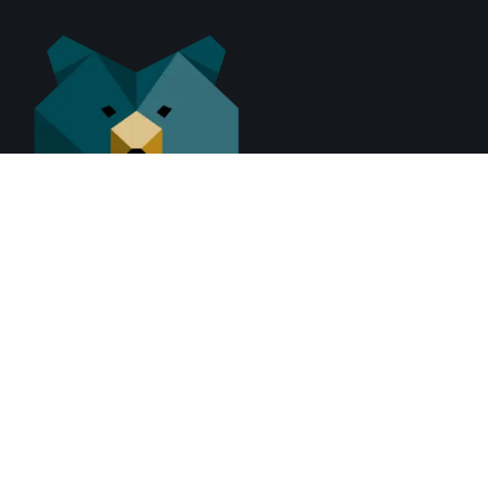
Magical Bear Shop
Siret: 53490848800057
enregistré au RCS d'Aix-
en-Provence
Services
Mentions légales