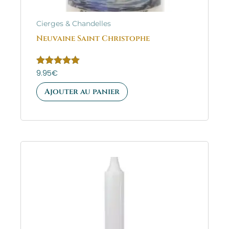
Cierges & Chandelles
Neuvaine Saint Christophe
Note
9.95
€
5.00
sur 5
Ajouter au panier