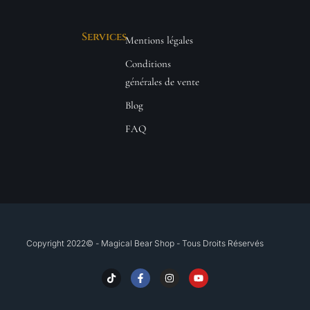
Services
Mentions légales
Conditions
générales de vente
Blog
FAQ
Copyright 2022© - Magical Bear Shop - Tous Droits Réservés​
T
F
I
Y
i
a
n
o
k
c
s
u
t
e
t
t
o
b
a
u