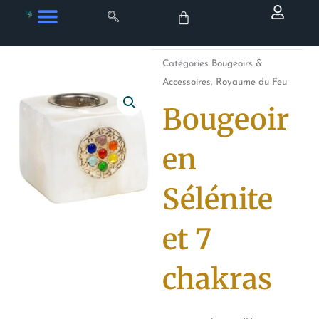
Aller
au
contenu
Catégories
Bougeoirs &
Accessoires
,
Royaume du Feu
Bougeoir
en
Sélénite
et 7
chakras