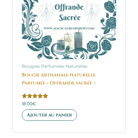
Bougies Parfumées Naturelles
Bougie Artisanale Naturelle
Parfumée « Offrande sacrée »
Note
18.00
€
5.00
sur 5
Ajouter au panier