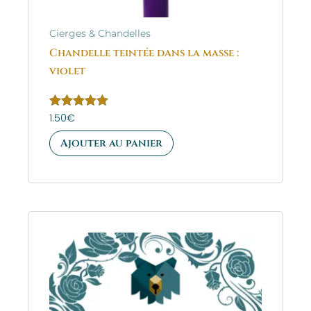
Cierges & Chandelles
Chandelle teintée dans la masse :
violet
Note
1.50
€
5.00
sur 5
Ajouter au panier