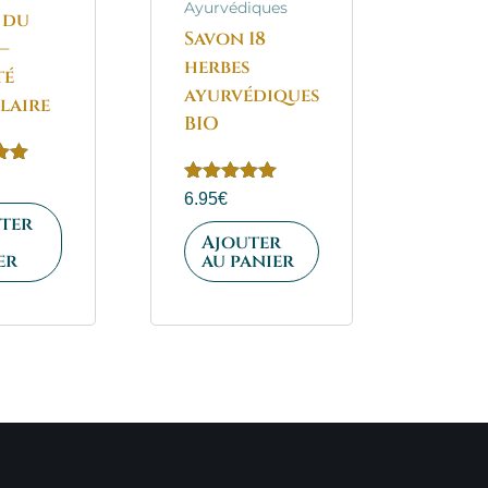
Ayurvédiques
 du
Savon 18
–
herbes
té
ayurvédiques
laire
BIO
Note
6.95
€
5.00
ter
sur 5
Ajouter
er
au panier