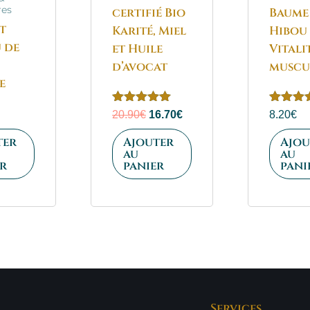
res
certifié Bio
Baume
t
Karité, Miel
Hibou 
 de
et Huile
Vitali
d’avocat
muscu
e
Note
Note
20.90
€
16.70
€
8.20
€
5.00
5.00
sur 5
sur 5
ter
Ajouter
Ajou
au
au
r
panier
pani
Services