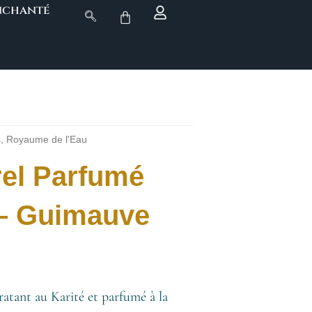
Enchanté
s
,
Royaume de l'Eau
rel Parfumé
 – Guimauve
ratant au Karité et parfumé à la