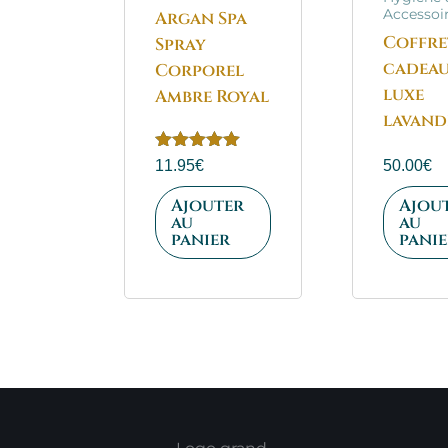
Accessoi
Argan Spa
Coffre
Spray
cadeau
Corporel
luxe
Ambre Royal
lavand
Note
11.95
€
50.00
€
5.00
sur 5
Ajouter
Ajou
au
au
panier
panie