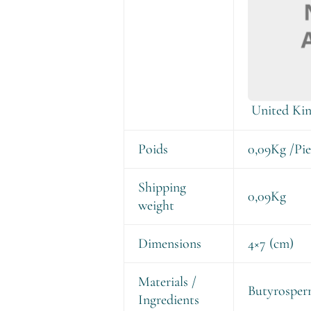
United Ki
Poids
0,09Kg
/Pi
Shipping
0,09Kg
weight
Dimensions
4×7 (cm)
Materials /
Butyrosper
Ingredients