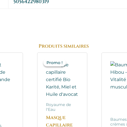
5056422980319
Produits similaires
Le
Le
prix
prix
Promo !
Promo !
initial
actuel
était :
est :
20.90€.
16.70€.
Royaume de
l'Eau
Masque
Baumes
capillaire
crèmes 
&