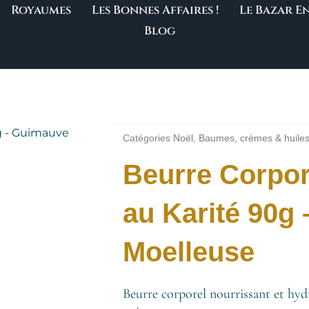
Royaumes
Les Bonnes Affaires !
Le Bazar 
Blog
Catégories
Noël
,
Baumes, crèmes & huile
Beurre Corpo
au Karité 90g
Moelleuse
Beurre corporel nourrissant et hyd