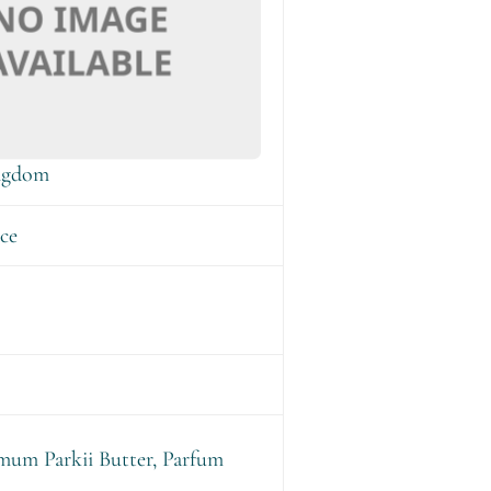
ngdom
ece
mum Parkii Butter, Parfum